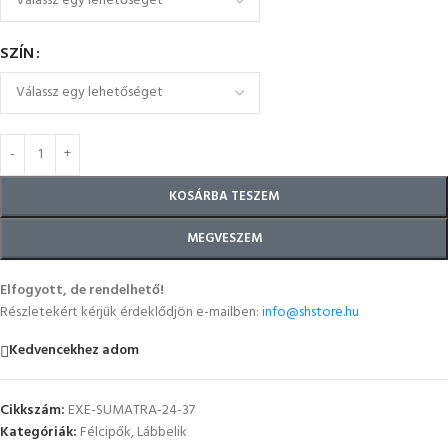
SZÍN
KOSÁRBA TESZEM
MEGVESZEM
Elfogyott, de rendelhető!
Részletekért kérjük érdeklődjön e-mailben:
info@shstore.hu
Kedvencekhez adom
Cikkszám:
EXE-SUMATRA-24-37
Kategóriák:
Félcipők
,
Lábbelik