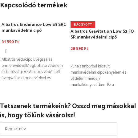
Kapcsolódó termékek
Albatros Endurance Low S3 SRC
ELFOGYOTT
munkavédelmi cipő
Albatros Gravitation Low S3 FO
SR munkavédelmi cipő
31 590
Ft
28 590
Ft
OPCIÓK VÁLASZTÁSA
OPCIÓK VÁLASZTÁSA
Albatros védőcipő üvegszálas
orrmerevítővelMegbízható védelem
Puha színbőrből készült
és tartósság: Az Albatros védőcipő
munkavédelmi cipőKényelem és
üvegszálas orrmerevítővel és
védelem minden
kerámiaszálas talpbetéttel
munkakörnyezetben: Ez a
rendelkezik, biztosítva a maximális
munkavédelmi cipő puha színbőrből
védelmet
készült, anatómiailag kialakított
Tetszenek termékeink? Osszd meg másokkal
comfit® AIR
is, hogy tőlünk vásárolsz!