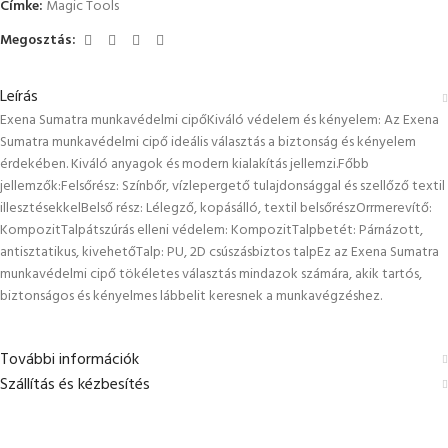
Címke:
Magic Tools
Megosztás:
Leírás
Exena Sumatra munkavédelmi cipőKiváló védelem és kényelem: Az Exena
Sumatra munkavédelmi cipő ideális választás a biztonság és kényelem
érdekében. Kiváló anyagok és modern kialakítás jellemzi.Főbb
jellemzők:Felsőrész: Színbőr, vízlepergető tulajdonsággal és szellőző textil
illesztésekkelBelső rész: Lélegző, kopásálló, textil belsőrészOrrmerevítő:
KompozitTalpátszúrás elleni védelem: KompozitTalpbetét: Párnázott,
antisztatikus, kivehetőTalp: PU, 2D csúszásbiztos talpEz az Exena Sumatra
munkavédelmi cipő tökéletes választás mindazok számára, akik tartós,
biztonságos és kényelmes lábbelit keresnek a munkavégzéshez.
További információk
Szállítás és kézbesítés