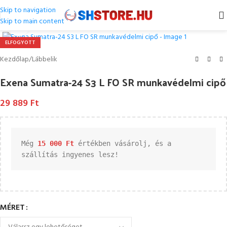
Skip to navigation
Skip to main content
Kattintson a nagyításhoz
ELFOGYOTT
Kezdőlap
/
Lábbelik
Exena Sumatra-24 S3 L FO SR munkavédelmi cipő
29 889
Ft
Még 
15 000 
Ft
 értékben vásárolj, és a 
szállítás ingyenes lesz!
MÉRET