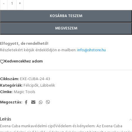
KOSÁRBA TESZEM
MEGVESZEM
Elfogyott, de rendelhető!
Részletekért kérjük érdeklődjön e-mailben:
info@shstore.hu
Kedvencekhez adom
Cikkszám:
EXE-CUBA-24-43
Kategóriák:
Félcipők
,
Lábbelik
Címke:
Magic Tools
Megosztás:
Leírás
Exena Cuba munkavédelmi cipőVédelem és kényelem: Az Exena Cuba