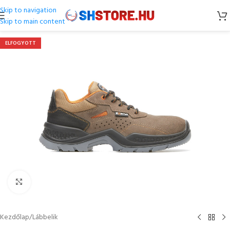
Skip to navigation
Skip to main content
ELFOGYOTT
Kattintson a nagyításhoz
Kezdőlap
/
Lábbelik