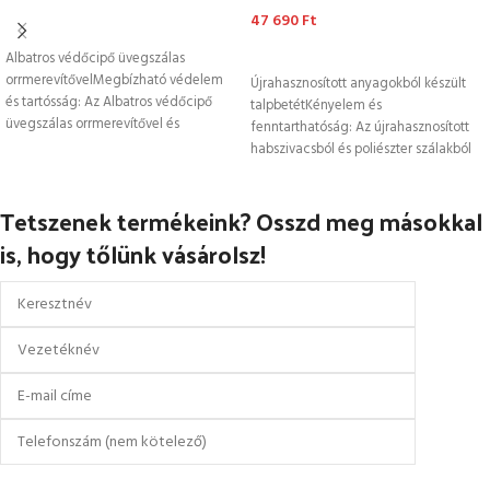
47 690
Ft
OPCIÓK VÁLASZTÁSA
OPCIÓK VÁLASZTÁSA
Albatros védőcipő üvegszálas
orrmerevítővelMegbízható védelem
Újrahasznosított anyagokból készült
és tartósság: Az Albatros védőcipő
talpbetétKényelem és
üvegszálas orrmerevítővel és
fenntarthatóság: Az újrahasznosított
kerámiaszálas talpbetéttel
habszivacsból és poliészter szálakból
rendelkezik, biztosítva a maximális
készült talpbetét biztosítja a láb
védelmet
megfelelő klímáját légáteresztő
Tetszenek termékeink? Osszd meg másokkal
is, hogy tőlünk vásárolsz!