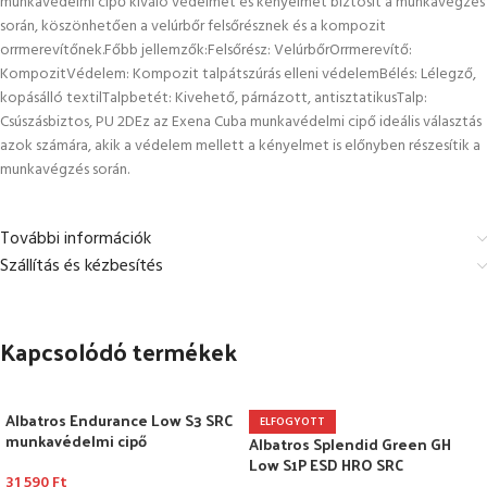
munkavédelmi cipő kiváló védelmet és kényelmet biztosít a munkavégzés
során, köszönhetően a velúrbőr felsőrésznek és a kompozit
orrmerevítőnek.Főbb jellemzők:Felsőrész: VelúrbőrOrrmerevítő:
KompozitVédelem: Kompozit talpátszúrás elleni védelemBélés: Lélegző,
kopásálló textilTalpbetét: Kivehető, párnázott, antisztatikusTalp:
Csúszásbiztos, PU 2DEz az Exena Cuba munkavédelmi cipő ideális választás
azok számára, akik a védelem mellett a kényelmet is előnyben részesítik a
munkavégzés során.
További információk
Szállítás és kézbesítés
Kapcsolódó termékek
Albatros Endurance Low S3 SRC
ELFOGYOTT
munkavédelmi cipő
Albatros Splendid Green GH
Low S1P ESD HRO SRC
31 590
Ft
munkavédelmi cipő