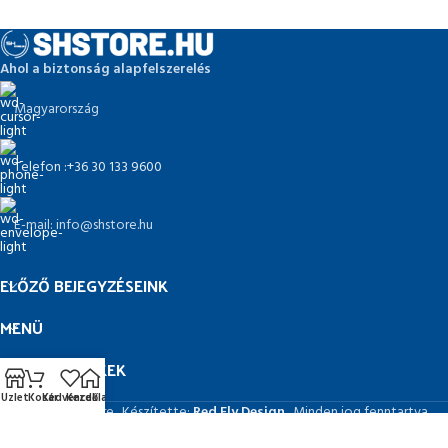
Ahol a biztonság alapfelszerelés
Magyarország
Telefon :+36 30 133 9600
E-mail: info@shstore.hu
ELŐZŐ BEJEGYZÉSEINK
MENÜ
HASZNOS LINKEK
Üzlet
Kosár
Kedvencek
Kezdőlap
© 2026 SHstore . Készítette:
Red Fly Design
. Minden jog fenntartva.