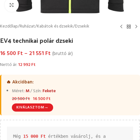
Kattintson a nagyításhoz
Kezdőlap
/
Ruházat
/
Kabátok és dzsekik
/
Dzsekik
EV4 technikai polár dzseki
16 500
Ft
–
21 551
Ft
(bruttó ár)
Nettó ár:
12 992
Ft
🔥 Akcióban:
Méret:
M
/ Szín:
Fekete
20 500
Ft
16 500
Ft
→
KIVÁLASZTOM
Még 
15 000 
Ft
 értékben vásárolj, és a 