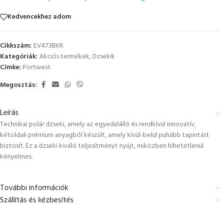
Kedvencekhez adom
Cikkszám:
EV473BKR
Kategóriák:
Akciós termékek
,
Dzsekik
Címke:
Portwest
Megosztás:
Leírás
Technikai polár dzseki, amely az egyedülálló és rendkívül innovatív,
kétoldali prémium anyagból készült, amely kívül-belül puhább tapintást
biztosít. Ez a dzseki kiváló teljesítményt nyújt, miközben hihetetlenül
kényelmes.
További információk
Szállítás és kézbesítés