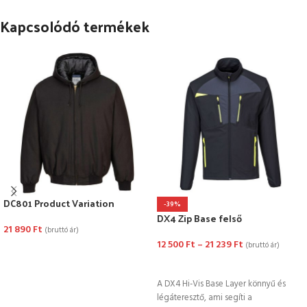
Kapcsolódó termékek
DC801 Product Variation
-39%
DX4 Zip Base felső
21 890
Ft
(bruttó ár)
12 500
Ft
–
21 239
Ft
(bruttó ár)
OPCIÓK VÁLASZTÁSA
OPCIÓK VÁLASZTÁSA
A DX4 Hi-Vis Base Layer könnyű és
légáteresztő, ami segíti a