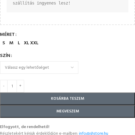
szállítás ingyenes lesz!
MÉRET
S
M
L
XL
XXL
SZÍN
KOSÁRBA TESZEM
MEGVESZEM
Elfogyott, de rendelhető!
Részletekért kérjük érdeklődjön e-mailben:
info@shstore.hu