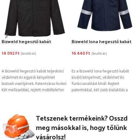
Bizweld hegesztő kabát
Bizweld Iona hegesztő kabát
14 092
Ft
16 440
Ft
(bruttó ár)
(bruttó ár)
OPCIÓK VÁLASZTÁSA
OPCIÓK VÁLASZTÁSA
A Bizweld hegesztő kabát teljeskörű
Ez a Bizweld Iona hegesztő kabát
védelmet és egyedi kényelmet
kiváló kényelmet, védelmet és
biztosít viselőjének. Patentzáras kivitel.
funkcionalitást kínál. Rejtett
Két mellzsebbel, rejtett mobiltelefon
patentokkal, két zseb kialakítás a
tartóval.
mellkason, zárt
Tetszenek termékeink? Osszd
meg másokkal is, hogy tőlünk
vásárolsz!