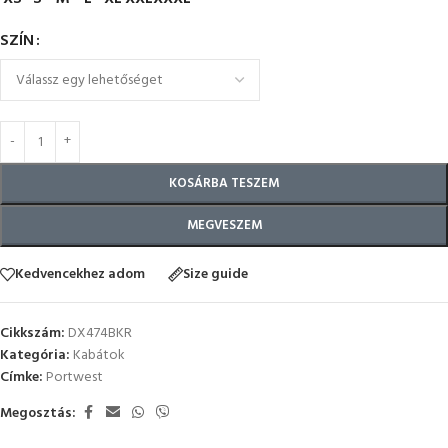
SZÍN
KOSÁRBA TESZEM
MEGVESZEM
Kedvencekhez adom
Size guide
Cikkszám:
DX474BKR
Kategória:
Kabátok
Címke:
Portwest
Megosztás: