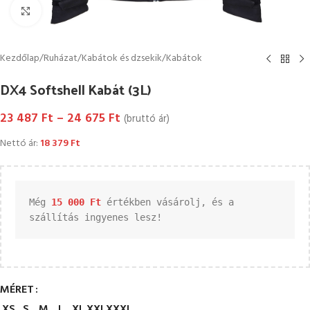
Kattintson a nagyításhoz
Kezdőlap
/
Ruházat
/
Kabátok és dzsekik
/
Kabátok
DX4 Softshell Kabát (3L)
23 487
Ft
–
24 675
Ft
(bruttó ár)
Nettó ár:
18 379
Ft
Még 
15 000 
Ft
 értékben vásárolj, és a 
szállítás ingyenes lesz!
MÉRET
XS
S
M
L
XL
XXL
XXXL