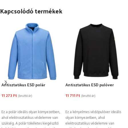
Kapcsolódó termékek
Antisztatikus ESD polár
Antisztatikus ESD pulóver
11 273
Ft
11 711
Ft
(bruttó ár)
(bruttó ár)
OPCIÓK VÁLASZTÁSA
OPCIÓK VÁLASZTÁSA
Ez a polár ideális olyan környezetben,
Ez a kényelmes védőpulóver ideális
ahol elektrosztatikus védelemre van
olyan környezetben, ahol
szükség. A polár tökéletes kiegészítő
elektrosztatikus védelemre van