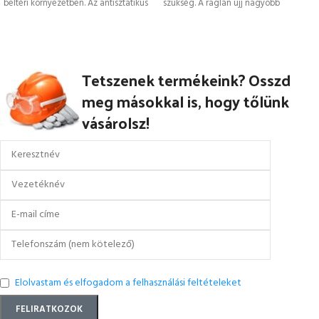
beltéri környezetben. Az antisztatikus
szükség. A raglan ujj nagyobb
védelem
mozgásszabadságot biztosít. A
szövetbe
Tetszenek termékeink? Osszd
meg másokkal is, hogy tőlünk
vásárolsz!
Elolvastam és elfogadom a felhasználási feltételeket