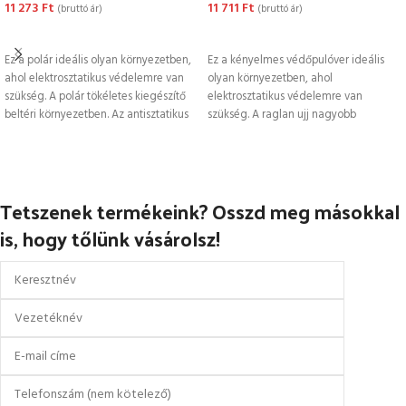
11 273
Ft
11 711
Ft
(bruttó ár)
(bruttó ár)
OPCIÓK VÁLASZTÁSA
OPCIÓK VÁLASZTÁSA
Ez a polár ideális olyan környezetben,
Ez a kényelmes védőpulóver ideális
ahol elektrosztatikus védelemre van
olyan környezetben, ahol
szükség. A polár tökéletes kiegészítő
elektrosztatikus védelemre van
beltéri környezetben. Az antisztatikus
szükség. A raglan ujj nagyobb
védelem
mozgásszabadságot biztosít. A
szövetbe
Tetszenek termékeink? Osszd meg másokkal
is, hogy tőlünk vásárolsz!