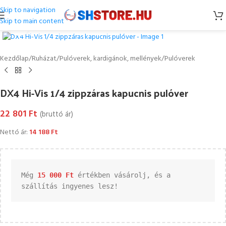
Skip to navigation
Skip to main content
Kattintson a nagyításhoz
Kezdőlap
/
Ruházat
/
Pulóverek, kardigánok, mellények
/
Pulóverek
DX4 Hi-Vis 1/4 zippzáras kapucnis pulóver
22 801
Ft
(bruttó ár)
Nettó ár:
14 188
Ft
Még 
15 000 
Ft
 értékben vásárolj, és a 
szállítás ingyenes lesz!