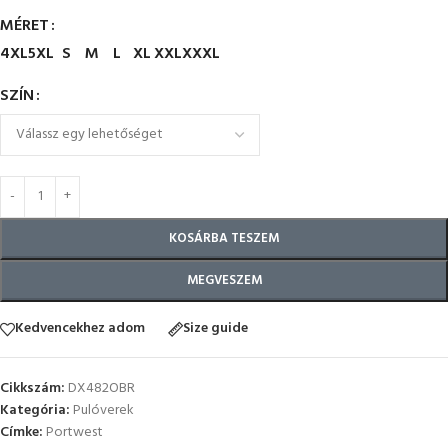
MÉRET
4XL
5XL
S
M
L
XL
XXL
XXXL
SZÍN
KOSÁRBA TESZEM
MEGVESZEM
Kedvencekhez adom
Size guide
Cikkszám:
DX482OBR
Kategória:
Pulóverek
Címke:
Portwest