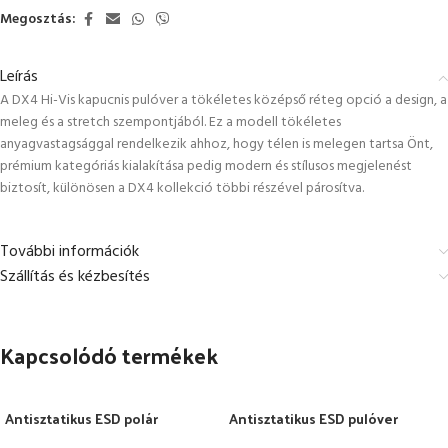
Megosztás:
Leírás
A DX4 Hi-Vis kapucnis pulóver a tökéletes középső réteg opció a design, a
meleg és a stretch szempontjából. Ez a modell tökéletes
anyagvastagsággal rendelkezik ahhoz, hogy télen is melegen tartsa Önt,
prémium kategóriás kialakítása pedig modern és stílusos megjelenést
biztosít, különösen a DX4 kollekció többi részével párosítva.
További információk
Szállítás és kézbesítés
Kapcsolódó termékek
Antisztatikus ESD polár
Antisztatikus ESD pulóver