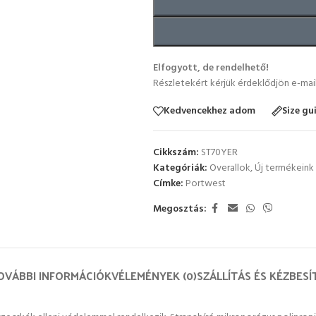
Elfogyott, de rendelhető!
Részletekért kérjük érdeklődjön e-mai
Kedvencekhez adom
Size gu
Cikkszám:
ST70YER
Kategóriák:
Overallok
,
Új termékeink
Címke:
Portwest
Megosztás:
OVÁBBI INFORMÁCIÓK
VÉLEMÉNYEK (0)
SZÁLLÍTÁS ÉS KÉZBESÍ