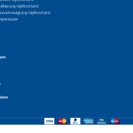
lállási jog tájékoztató
zavatossági jog tájékoztató
mpresszum
lem
m
elem