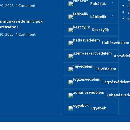
Ruházat
 20, 2025
1 Comment
E
S
Lábbelik
I
p a munkavédelmi cipők
asztásához
Kesztyűk
 20, 2025
1 Comment
Hallásvédelem
Arcvéde
Fejvédelem
Légzésvédele
Zuhanásvéd
Egyebek