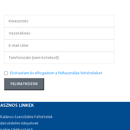
Elolvastam és elfogadom a felhasználási feltételeket
ASZNOS LINKEK
ltalános Szerződési Feltételek
datvédelmi irányelvek
ookie tájékoztató