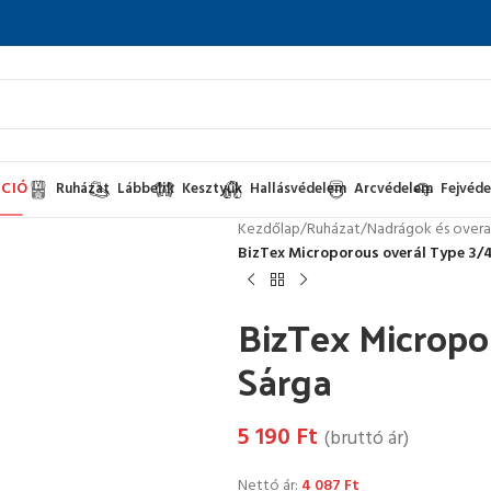
CIÓ
Ruházat
Lábbelik
Kesztyűk
Hallásvédelem
Arcvédelem
Fejvéd
Kezdőlap
/
Ruházat
/
Nadrágok és overa
BizTex Microporous overál Type 3/4
BizTex Micropo
Sárga
5 190
Ft
(bruttó ár)
Nettó ár:
4 087
Ft