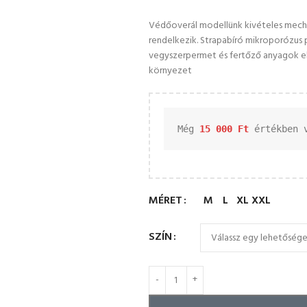
Védőoverál modellünk kivételes mechan
rendelkezik. Strapabíró mikroporózus p
vegyszerpermet és fertőző anyagok ell
környezet
Még 
15 000 
Ft
 értékben 
MÉRET
M
L
XL
XXL
SZÍN