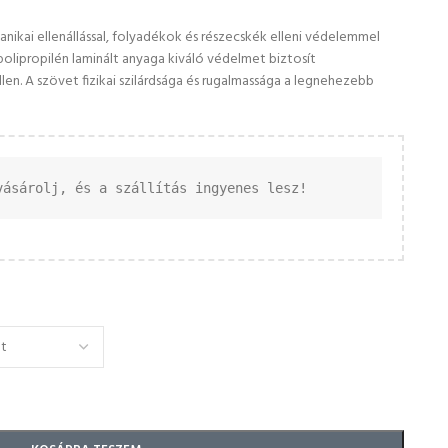
ikai ellenállással, folyadékok és részecskék elleni védelemmel
olipropilén laminált anyaga kiváló védelmet biztosít
en. A szövet fizikai szilárdsága és rugalmassága a legnehezebb
vásárolj, és a szállítás ingyenes lesz!