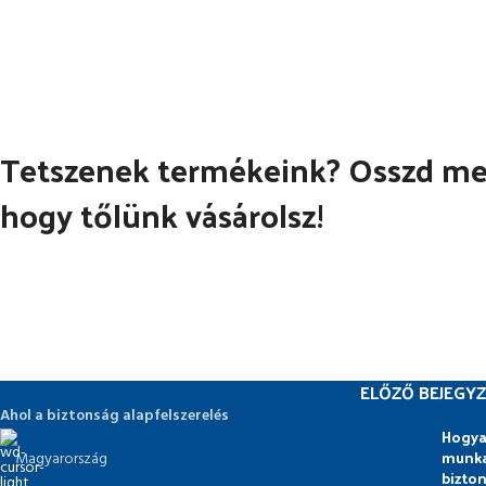
Tetszenek termékeink? Osszd meg
hogy tőlünk vásárolsz!
ELŐZŐ BEJEGYZ
Ahol a biztonság alapfelszerelés
Hogya
munka
Magyarország
bizto