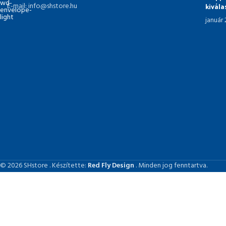
kivál
E-mail: info@shstore.hu
január
© 2026 SHstore . Készítette:
Red Fly Design
. Minden jog fenntartva.