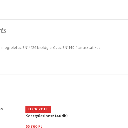
TÉS
egfelel az EN14126 biológiai és az EN1149-1 antisztatikus
es
Stan
ELFOGYOTT
Kesztyűcsipesz (40db)
9 23
65 360
Ft