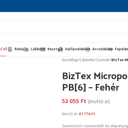
CIÓ
Ruházat
Lábbelik
Kesztyűk
Hallásvédelem
Arcvédelem
Fejvéd
Kezdőlap
/
Lábbelik
/
Csizmák
/
BizTex M
BizTex Microp
PB[6] – Fehér
53 055
Ft
(bruttó ár)
Nettó ár:
41 776
Ft
Gumirozott csizmavédő. Az alapanyag m