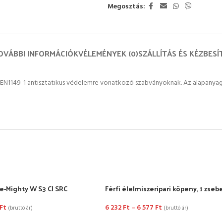
Megosztás:
OVÁBBI INFORMÁCIÓK
VÉLEMÉNYEK (0)
SZÁLLÍTÁS ÉS KÉZBESÍ
EN1149-1 antisztatikus védelemre vonatkozó szabványoknak. Az alapanyag m
-Mighty W S3 CI SRC
Férfi élelmiszeripari köpeny, 1 zseb
Ft
6 232
Ft
–
6 577
Ft
(bruttó ár)
(bruttó ár)