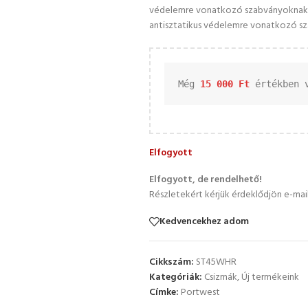
védelemre vonatkozó szabványoknak. A
antisztatikus védelemre vonatkozó s
Még 
15 000 
Ft
 értékben 
Elfogyott
Elfogyott, de rendelhető!
Részletekért kérjük érdeklődjön e-mai
Kedvencekhez adom
Cikkszám:
ST45WHR
Kategóriák:
Csizmák
,
Új termékeink
Címke:
Portwest