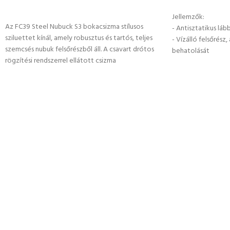
OPCIÓK VÁLASZ
OPCIÓK VÁLASZTÁSA
Jellemzők:
Az FC39 Steel Nubuck S3 bokacsizma stílusos
- Antisztatikus lább
sziluettet kínál, amely robusztus és tartós, teljes
- Vízálló felsőrés
szemcsés nubuk felsőrészből áll. A csavart drótos
behatolását
rögzítési rendszerrel ellátott csizma
- Nem mágneses - n
kopásgátlóval, dupla varrott számlálóval és
- 200 Joule-nak ell
fújtatós nyelvvel is rendelkezik, hogy távol tartsa
- Talpátszúrás elle
a szennyeződéseket é
- Ütéscsillapítás a 
- Hideg elleni szige
- Szénhidrogének e
- Férfi kapli széles
- Méretre készült 
megfelel az európ