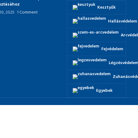
asztásához
Kesztyűk
 20, 2025
1 Comment
Hallásvédelem
Arcvéde
Fejvédelem
Légzésvédele
Zuhanásvéd
Egyebek