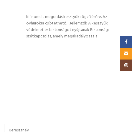
OP
OPCIÓK VÁLASZTÁSA
Klass
bizto
Kifinomult megoldás kesztyűk rögzítésére. Az
alapa
övhurokra csíptethető. Jellemzők A kesztyűk
strapa
védelmet és biztonságot nyújtanak Biztonsági
szétkapcsolás, amely megakadályozza a
Faceb
Email
Insta