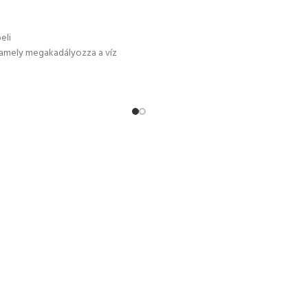
TÁSA
OPCIÓK VÁLASZTÁSA
eli
z, amely megakadályozza a víz
ikkel- és vasmentes
enálló kapli
ni védelem
saroknál
telés akár -17°C-ig
llenálló
ség
ortopédiai talpbetét, amely
ai normáknak DGUV112-191