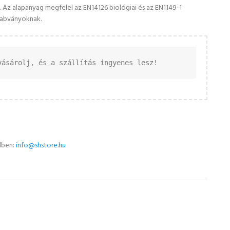
z alapanyag megfelel az EN14126 biológiai és az EN1149-1
zabványoknak.
vásárolj, és a szállítás ingyenes lesz!
lben:
info@shstore.hu