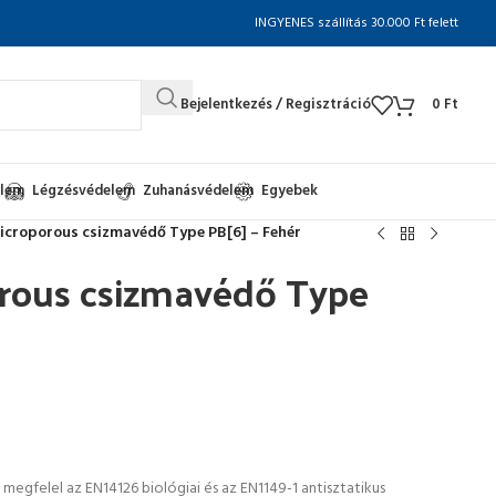
INGYENES szállítás 30.000 Ft felett
Bejelentkezés / Regisztráció
0
Ft
elem
Légzésvédelem
Zuhanásvédelem
Egyebek
icroporous csizmavédő Type PB[6] – Fehér
orous csizmavédő Type
egfelel az EN14126 biológiai és az EN1149-1 antisztatikus