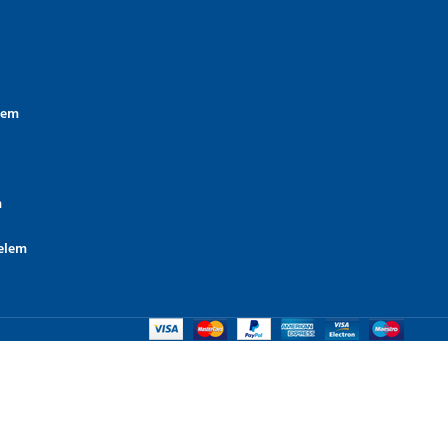
lem
m
elem