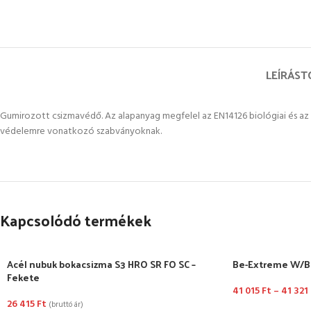
LEÍRÁS
T
Gumirozott csizmavédő. Az alapanyag megfelel az EN14126 biológiai és az 
védelemre vonatkozó szabványoknak.
Kapcsolódó termékek
Acél nubuk bokacsizma S3 HRO SR FO SC –
Be-Extreme W/Be
Fekete
41 015
Ft
–
41 321
26 415
Ft
(bruttó ár)