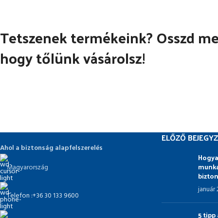
Tetszenek termékeink? Osszd meg
hogy tőlünk vásárolsz!
ELŐZŐ BEJEGYZ
Ahol a biztonság alapfelszerelés
Hogya
munka
Magyarország
bizto
január
Telefon :+36 30 133 9600
5 tip