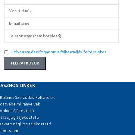
Elolvastam és elfogadom a felhasználási feltételeket
ASZNOS LINKEK
ltalános Szerződési Feltételek
datvédelmi irányelvek
ookie tájékoztató
lállási jog tájékoztató
zavatossági jog tájékoztató
mpresszum