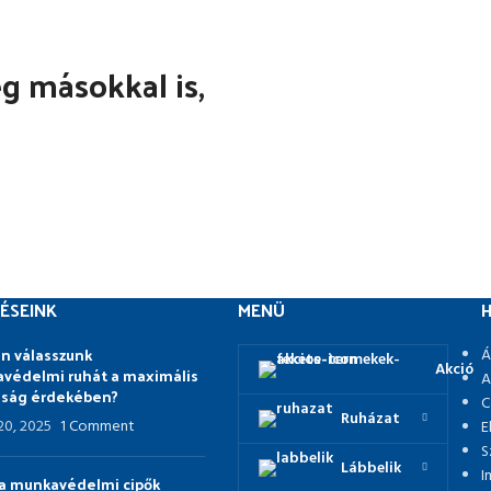
 másokkal is,
ÉSEINK
MENÜ
H
n válasszunk
Á
Akció
védelmi ruhát a maximális
A
nság érdekében?
C
Ruházat
 20, 2025
1 Comment
E
S
Lábbelik
I
p a munkavédelmi cipők