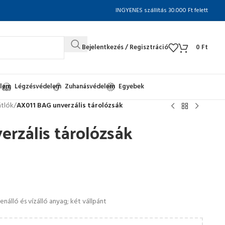
INGYENES szállítás 30.000 Ft felett
Bejelentkezés / Regisztráció
0
Ft
elem
Légzésvédelem
Zuhanásvédelem
Egyebek
tlók
/
AX011 BAG unverzális tárolózsák
rzális tárolózsák
lenálló és vízálló anyag; két vállpánt