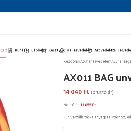
CIÓ
Ruházat
Lábbelik
Kesztyűk
Hallásvédelem
Arcvédelem
Fejvéd
Kezdőlap
/
Zuhanásvédelem
/
Zuhanásgá
AX011 BAG unve
14 040
Ft
(bruttó ár)
Nettó ár:
11 055
Ft
»univerzális táska anyagszállításhoz; el