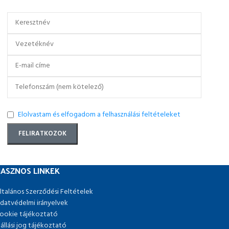
Elolvastam és elfogadom a felhasználási feltételeket
ASZNOS LINKEK
ltalános Szerződési Feltételek
datvédelmi irányelvek
ookie tájékoztató
lállási jog tájékoztató