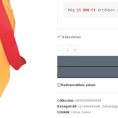
Még 
15 000 
Ft
 értékben 
8 készleten
Kedvencekhez adom
Cikkszám:
0810000699999
Kategóriák:
Új termékeink
,
Zuhanásgá
Címkék:
Cerva
,
Lanex