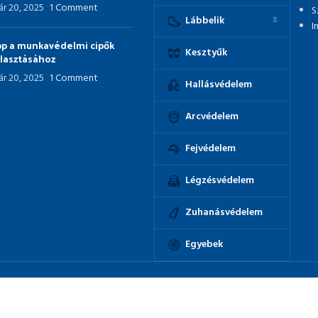
ár 20, 2025
1 Comment
S
Lábbelik
I
ipp a munkavédelmi cipők
Kesztyűk
álasztásához
ár 20, 2025
1 Comment
Hallásvédelem
Arcvédelem
Fejvédelem
Légzésvédelem
Zuhanásvédelem
Egyebek