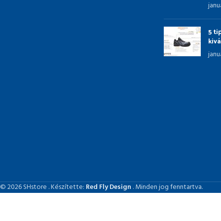
janu
5 t
kiv
janu
© 2026 SHstore . Készítette:
Red Fly Design
. Minden jog fenntartva.