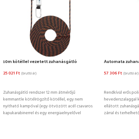
10m kötéllel vezetett zuhanásgátló
Automata zuhaná
25 021
Ft
57 306
Ft
(bruttó ár)
(bruttó ár)
KOSÁRBA TESZEM
KOSÁRBA TESZ
Zuhanásgátló rendszer 12 mm átmérőjű
Rendkívül erős pol
kernmantle kötélrögzítő kötéllel, egy nem
hevederszalaggal k
nyitható kampóval (egy ötvözött acél csavaros
ellátott zuhanásgá
kapukarabinerrel és egy energiaelnyelővel
zárral és terhelhető