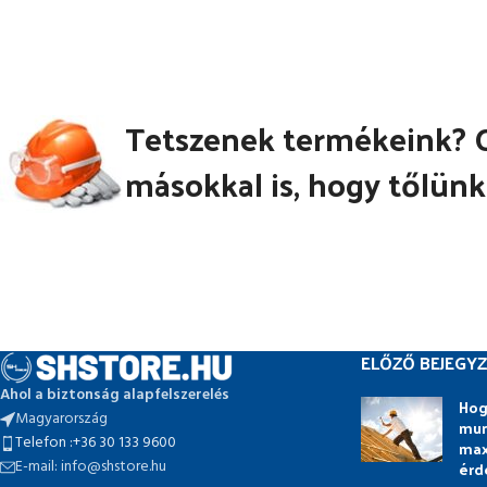
Tetszenek termékeink? 
másokkal is, hogy tőlünk
ELŐZŐ BEJEGYZ
Ahol a biztonság alapfelszerelés
Hog
Magyarország
mun
Telefon :+36 30 133 9600
max
E-mail: info@shstore.hu
érd