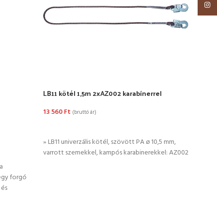
Insta
LB11 kötél 1,5m 2xAZ002 karabínerrel
PCAT
13 560
Ft
42 6
(bruttó ár)
KOSÁRBA TESZEM
KO
» LB11 univerzális kötél, szövött PA ø 10,5 mm,
»Együ
varrott szemekkel, kampós karabinerekkel: AZ002
vezet
zuhan
a
Töme
egy forgó
 és