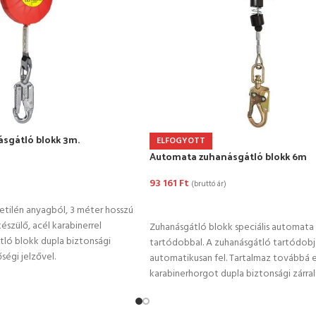
sgátló blokk 3m.
ELFOGYOTT
Automata zuhanásgátló blokk 6m
93 161
Ft
(bruttó ár)
EM
TOVÁBB OLVASOM
ietilén anyagból, 3 méter hosszú
észülő, acél karabinerrel
Zuhanásgátló blokk speciális automata
tló blokk dupla biztonsági
tartódobbal. A zuhanásgátló tartódobj
ségi jelzővel.
automatikusan fel. Tartalmaz továbbá 
karabinerhorgot dupla biztonsági zárral
esésjelzővel.