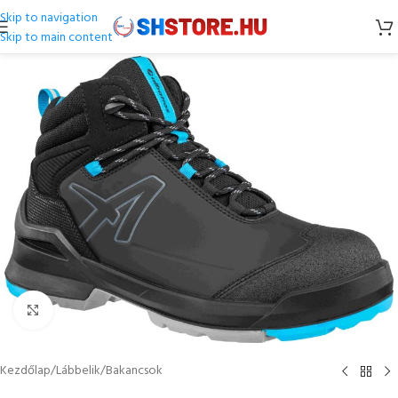
Skip to navigation
Skip to main content
Kattintson a nagyításhoz
Kezdőlap
/
Lábbelik
/
Bakancsok