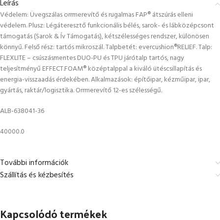
Leírás
Védelem: Üvegszálas orrmerevítő és rugalmas FAP® átszúrás elleni
védelem. Plusz: Légáteresztő funkcionális bélés, sarok- és lábközépcsont
támogatás (Sarok & Ív Támogatás), kétszélességes rendszer, különösen
könnyű. Felső rész: tartós mikroszál. Talpbetét: evercushion®RELIEF. Talp:
FLEXLITE – csúszásmentes DUO-PU és TPU járótalp tartós, nagy
teljesítményű EFFECT.FOAM® középtalppal a kiváló ütéscsillapítás és
energia-visszaadás érdekében. Alkalmazások: építőipar, kézműipar, ipar,
gyártás, raktár/logisztika. Orrmerevítő 12-es szélességű.
ALB-638041-36
40000.0
További információk
Szállítás és kézbesítés
Kapcsolódó termékek