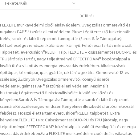
Törlés
FLEXLITE munkavédelmi cipő leírásVédelem: Üvegszálas orrmerevítő és
rugalmas FAP® átszúrás elleni védelem. Plusz: Légáteresztő funkcionális
bélés, sarok- és lábközépcsont támogatás (Sarok & Ív Támogatás),
kétszélességes rendszer, különösen könnyű. Felső rész: tartós mikroszál.
Talpbetét: evercushion®RELIEF. Talp: FLEXLITE – csúszásmentes DUO-PU és
TPU járótalp tartós, nagy teljesítményű EFFECT.FOAM® középtalppal a
kiváló ütéscsillapítás és energia-visszaadás érdekében. Alkalmazások:
építőipar, kézműipar, ipar, gyártás, raktár/logisztika. Orrmerevítő 12-es
szélességű.Előnyök:Üvegszálas orrmerevítő: Könnyű és erős
védelem.Rugalmas FAP® átszúrás elleni védelem: Maximális
biztonság.Légáteresztő funkcionális bélés: Kiváló szellőzés és
kényelem.Sarok & Ív Támogatás: Támogatás a sarok és lábközépcsont
számára.Kétszélességes rendszer: Kényelmes illeszkedés.Tartós mikroszál
felsőrész: Hosszú élettartam.evercushion®RELIEF talpbetét: Extra
kényelem.FLEXLITE talp: Csúszásmentes DUO-PU és TPU járótalp, nagy
teljesítményű EFFECT.FOAM® középtalp a kiváló ütéscsillapítás és energia-
visszaadás érdekében.Ez a FLEXLITE munkavédelmi cipő ideális választás