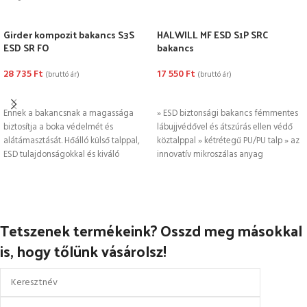
Girder kompozit bakancs S3S
HALWILL MF ESD S1P SRC
ESD SR FO
bakancs
28 735
Ft
17 550
Ft
(bruttó ár)
(bruttó ár)
OPCIÓK VÁLASZTÁSA
OPCIÓK VÁLASZTÁSA
Ennek a bakancsnak a magassága
» ESD biztonsági bakancs fémmentes
biztosítja a boka védelmét és
lábujjvédővel és átszúrás ellen védő
alátámasztását. Hőálló külső talppal,
köztalppal » kétrétegű PU/PU talp » az
ESD tulajdonságokkal és kiváló
innovatív mikroszálas anyag
csúszásállósággal rendelkezik.
Tetszenek termékeink? Osszd meg másokkal
is, hogy tőlünk vásárolsz!