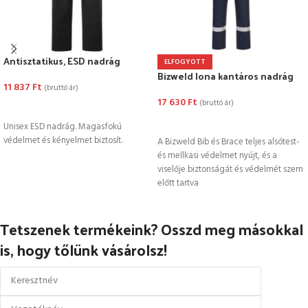
Antisztatikus, ESD nadrág
ELFOGYOTT
Bizweld Iona kantáros nadrág
11 837
Ft
(bruttó ár)
17 630
Ft
(bruttó ár)
OPCIÓK VÁLASZTÁSA
OPCIÓK VÁLASZTÁSA
Unisex ESD nadrág. Magasfokú
védelmet és kényelmet biztosít.
A Bizweld Bib és Brace teljes alsótest-
és mellkasi védelmet nyújt, és a
viselője biztonságát és védelmét szem
előtt tartva
Tetszenek termékeink? Osszd meg másokkal
is, hogy tőlünk vásárolsz!