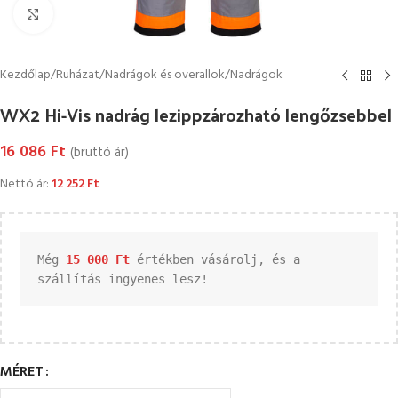
Kattintson a nagyításhoz
Kezdőlap
/
Ruházat
/
Nadrágok és overallok
/
Nadrágok
WX2 Hi-Vis nadrág lezippzározható lengőzsebbel
16 086
Ft
(bruttó ár)
Nettó ár:
12 252
Ft
Még 
15 000 
Ft
 értékben vásárolj, és a 
szállítás ingyenes lesz!
MÉRET