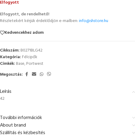
Elfogyott
Elfogyott, de rendelhető!
Részletekért kérjük érdeklődjön e-mailben:
info@shstore.hu
Kedvencekhez adom
Cikkszám:
B0271BLG42
Kategória:
Félcipők
Címkék:
Base
,
Portwest
Megosztás:
Leírás
42
További információk
About brand
Szállítás és kézbesítés