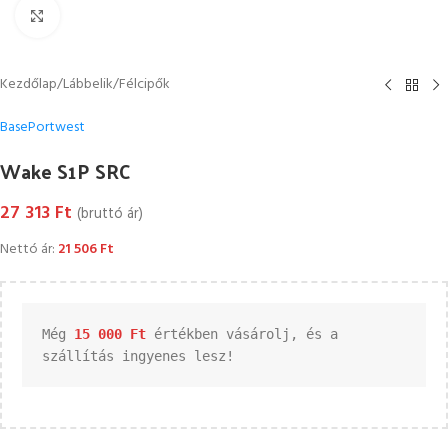
Kattintson a nagyításhoz
Kezdőlap
/
Lábbelik
/
Félcipők
Base
Portwest
Wake S1P SRC
27 313
Ft
(bruttó ár)
Nettó ár:
21 506
Ft
Még 
15 000 
Ft
 értékben vásárolj, és a 
szállítás ingyenes lesz!