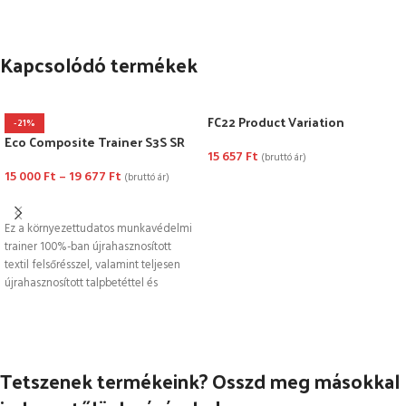
Kapcsolódó termékek
FC22 Product Variation
-21%
Eco Composite Trainer S3S SR
15 657
Ft
(bruttó ár)
15 000
Ft
–
19 677
Ft
(bruttó ár)
OPCIÓK VÁLASZTÁSA
OPCIÓK VÁLASZTÁSA
Ez a környezettudatos munkavédelmi
trainer 100%-ban újrahasznosított
textil felsőrésszel, valamint teljesen
újrahasznosított talpbetéttel és
fűzővel rendelkezik. 100%-ban
fémmentes, kompozit talpbetéttel,
Tetszenek termékeink? Osszd meg másokkal