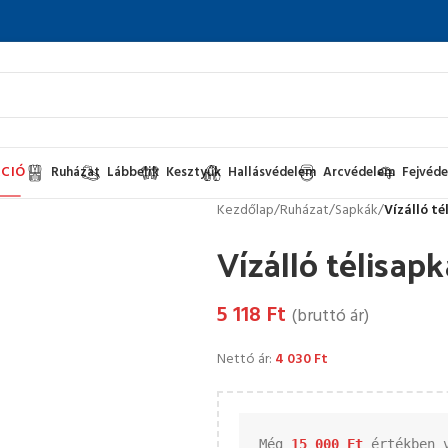
CIÓ
Ruházat
Lábbelik
Kesztyűk
Hallásvédelem
Arcvédelem
Fejvéd
Kezdőlap
/
Ruházat
/
Sapkák
/
Vízálló té
Vízálló télisapk
5 118
Ft
(bruttó ár)
Nettó ár:
4 030
Ft
Még 
15 000 
Ft
 értékben 