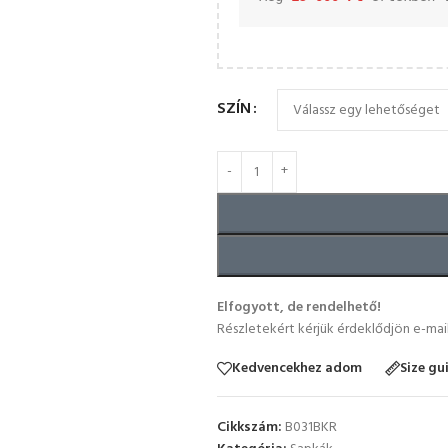
SZÍN
Elfogyott, de rendelhető!
Részletekért kérjük érdeklődjön e-mai
Kedvencekhez adom
Size gu
Cikkszám:
B031BKR