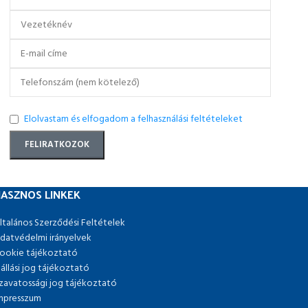
Elolvastam és elfogadom a felhasználási feltételeket
ASZNOS LINKEK
ltalános Szerződési Feltételek
datvédelmi irányelvek
ookie tájékoztató
lállási jog tájékoztató
zavatossági jog tájékoztató
mpresszum