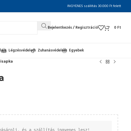
INGYENES szállítás 30.000 Ft felett
Bejelentkezés / Regisztráció
0
Ft
elem
Légzésvédelem
Zuhanásvédelem
Egyebek
lisapka
a
vásárolj, és a szállítás ingyenes lesz!