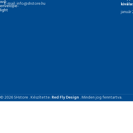
kivál
E-mail: info@shstore.hu
január
© 2026 SHstore . Készítette:
Red Fly Design
. Minden jog fenntartva.