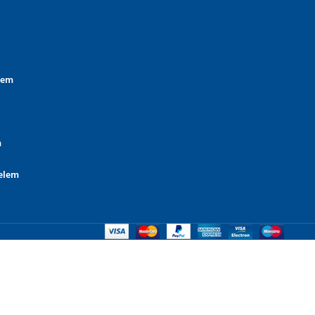
lem
m
elem