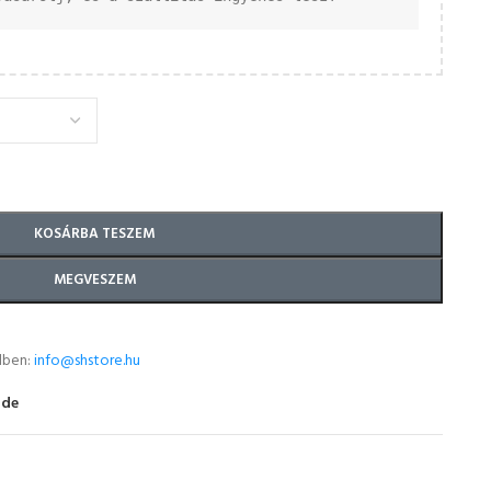
KOSÁRBA TESZEM
MEGVESZEM
lben:
info@shstore.hu
ide