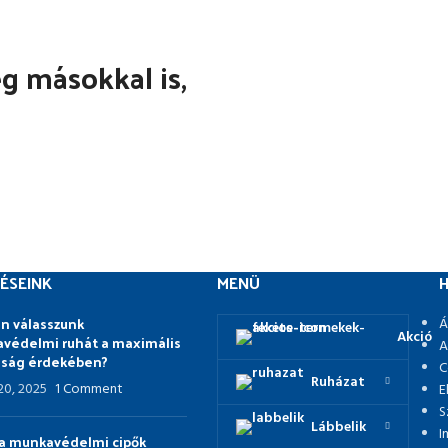
 másokkal is,
ÉSEINK
MENÜ
H
n válasszunk
Á
Akció
védelmi ruhát a maximális
A
nság érdekében?
C
Ruházat
 20, 2025
1 Comment
E
S
Lábbelik
I
p a munkavédelmi cipők