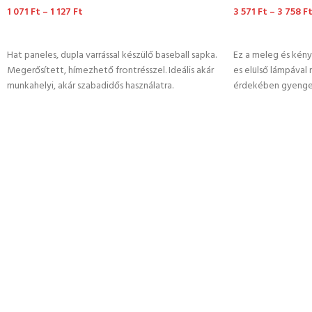
1 071
Ft
–
1 127
Ft
3 571
Ft
–
3 758
F
OPCIÓK VÁLASZTÁSA
OPCIÓK VÁLASZ
Hat paneles, dupla varrással készülő baseball sapka.
Ez a meleg és kény
Megerősített, hímezhető frontrésszel. Ideális akár
es elülső lámpával 
munkahelyi, akár szabadidős használatra.
érdekében gyenge 