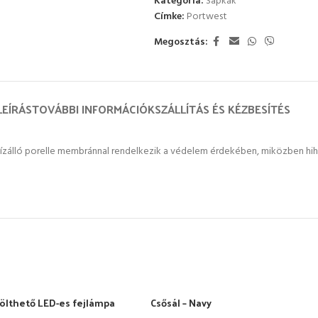
Kategória:
Sapkák
Címke:
Portwest
Megosztás:
LEÍRÁS
TOVÁBBI INFORMÁCIÓK
SZÁLLÍTÁS ÉS KÉZBESÍTÉS
ízálló porelle membránnal rendelkezik a védelem érdekében, miközben hihe
ölthető LED-es fejlámpa
Csősál – Navy