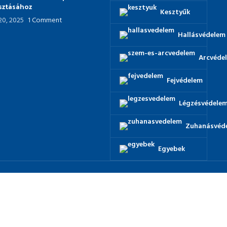
asztásához
Kesztyűk
 20, 2025
1 Comment
Hallásvédelem
Arcvéde
Fejvédelem
Légzésvédele
Zuhanásvéd
Egyebek