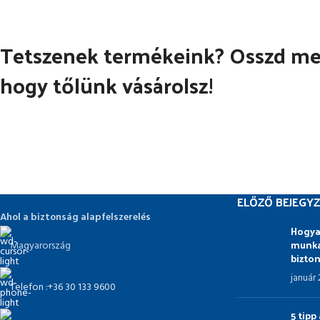
Tetszenek termékeink? Osszd meg
hogy tőlünk vásárolsz!
ELŐZŐ BEJEGYZ
Ahol a biztonság alapfelszerelés
Hogya
munka
Magyarország
bizto
január
Telefon :+36 30 133 9600
5 tip