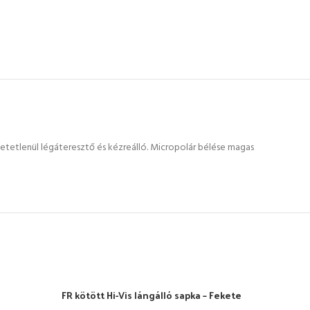
tetlenül légáteresztő és kézreálló. Micropolár bélése magas
FR kötött Hi-Vis lángálló sapka – Fekete
ELF