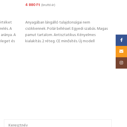
Hűtő
4 880
Ft
(bruttó ár)
2 06
KOSÁRBA TESZEM
OP
 értéket
Anyagában lángálló tulajdonságai nem
relés. A
csökkennek. Polár béléssel. Egyedi szabás. Magas
Kénye
 aránya. A
pamut tartalom. Antisztatikus. Kényelmes
megvé
Faceb
eleget és
kialakítás. 2 réteg. CE minősítés. Új modell
hátsó
érdek
Email
Insta