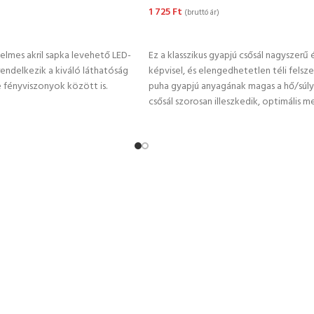
t
1 725
Ft
(bruttó ár)
TÁSA
KOSÁRBA TESZEM
elmes akril sapka levehető LED-
Ez a klasszikus gyapjú csősál nagyszerű
rendelkezik a kiváló láthatóság
képvisel, és elengedhetetlen téli felsze
fényviszonyok között is.
puha gyapjú anyagának magas a hő/súly
csősál szorosan illeszkedik, optimális m
kényelmet biztosítva viselőjének.