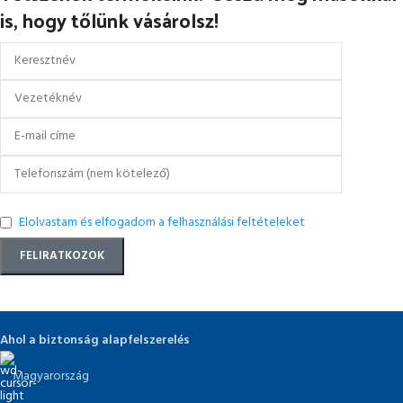
is, hogy tőlünk vásárolsz!
Elolvastam és elfogadom a felhasználási feltételeket
Ahol a biztonság alapfelszerelés
Magyarország