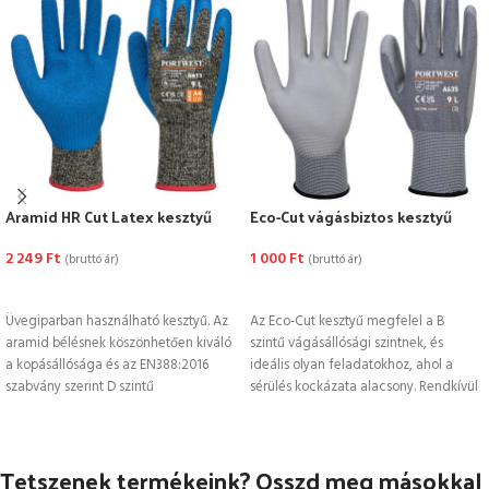
Aramid HR Cut Latex kesztyű
Eco-Cut vágásbiztos kesztyű
2 249
Ft
1 000
Ft
(bruttó ár)
(bruttó ár)
OPCIÓK VÁLASZTÁSA
OPCIÓK VÁLASZTÁSA
Üvegiparban használható kesztyű. Az
Az Eco-Cut kesztyű megfelel a B
aramid bélésnek köszönhetően kiváló
szintű vágásállósági szintnek, és
a kopásállósága és az EN388:2016
ideális olyan feladatokhoz, ahol a
szabvány szerint D szintű
sérülés kockázata alacsony. Rendkívül
vágásvédelemmel rendelkezik. A
kedvező
Tetszenek termékeink? Osszd meg másokkal