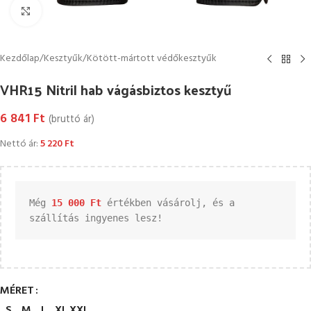
Kattintson a nagyításhoz
Kezdőlap
/
Kesztyűk
/
Kötött-mártott védőkesztyűk
VHR15 Nitril hab vágásbiztos kesztyű
6 841
Ft
(bruttó ár)
Nettó ár:
5 220
Ft
Még 
15 000 
Ft
 értékben vásárolj, és a 
szállítás ingyenes lesz!
MÉRET
S
M
L
XL
XXL