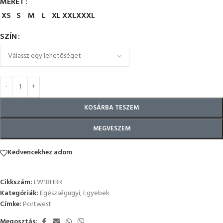
MÉRET
XS
S
M
L
XL
XXL
XXXL
SZÍN
KOSÁRBA TESZEM
MEGVESZEM
Kedvencekhez adom
Cikkszám:
LW18HBR
Kategóriák:
Egészségügyi
,
Egyebek
Címke:
Portwest
Megosztás: