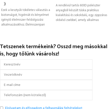
OPCIÓK VÁLASZTÁSA
A rendkívül tartós 600D poliészter
Ezek a kesztyűk tökéletes választás a
anyagból készült táska praktikus
biztonságot, higiéniát és kényelmet
kialakítású és sokoldalú, egy zippzáras
igénylő élelmiszer-feldolgozási
oldalsó zsebbel, amely alkalmas
alkalmazásokhoz. Élelmiszeripari
csizma vagy
minőségű latexből és pamutpehely
béléssel készültek,
Tetszenek termékeink? Osszd meg másokkal
is, hogy tőlünk vásárolsz!
Elolvastam és elfogadom a felhasználási feltételeket