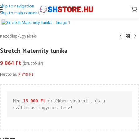
Skip to navigation
Skip to main content
Kattintson a nagyításhoz
Kezdőlap
/
Egyebek
Stretch Maternity tunika
9 864
Ft
(bruttó ár)
Nettó ár:
7 719
Ft
Még 
15 000 
Ft
 értékben vásárolj, és a 
szállítás ingyenes lesz!