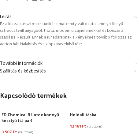
Leírás
Ez a klasszikus sztreccs tunikánk maternity változata, amely könnyű
sztreccs twill anyagból, tiszta, modern dizájnelemekkel és korszerű
szabással készült. Ennek a ruhadarabnak a kényelmét tovább fokozza az
action hát kialakítás és a zippzáras elülső rész.
További információk
Szállítás és kézbesítés
Kapcsolódó termékek
FD Chemical B Latex könnyű
Holdall táska
kesztyű (12 pár)
12 181
Ft
(bruttó ár)
3 507
Ft
(bruttó ár)
KOSÁRBA TESZEM