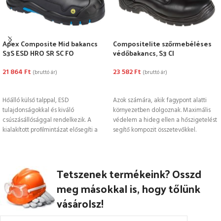
Apex Composite Mid bakancs
Compositelite szőrmebéléses
S3S ESD HRO SR SC FO
védőbakancs, S3 CI
21 864
Ft
23 582
Ft
(bruttó ár)
(bruttó ár)
OPCIÓK VÁLASZTÁSA
OPCIÓK VÁLASZTÁSA
Hőálló külső talppal, ESD
Azok számára, akik fagypont alatti
tulajdonságokkal és kiváló
környezetben dolgoznak. Maximális
csúszásállósággal rendelkezik. A
védelem a hideg ellen a hőszigetelést
kialakított profilmintázat elősegíti a
segítő kompozit összetevőkkel.
mozgékonyságot az egyenetlen
terepen, miközben ellenáll
Tetszenek termékeink? Osszd
meg másokkal is, hogy tőlünk
vásárolsz!