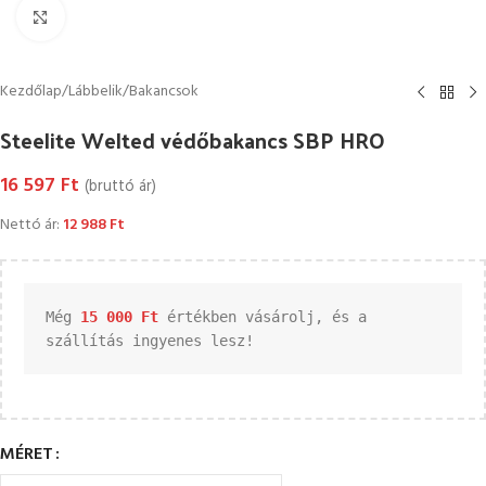
Kattintson a nagyításhoz
Kezdőlap
/
Lábbelik
/
Bakancsok
Steelite Welted védőbakancs SBP HRO
16 597
Ft
(bruttó ár)
Nettó ár:
12 988
Ft
Még 
15 000 
Ft
 értékben vásárolj, és a 
szállítás ingyenes lesz!
MÉRET