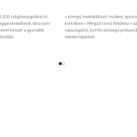
TÁSA
OPCIÓK VÁLASZTÁSA
al, ESD tulajdonságokkal és
» könnyű munkalábbeli, modern, sporto
ággal rendelkezik. Innovatív
kivitelben » lélegző textil felsőrész » az
errel készült a gyorsabb
csúszásgátló, kettős sűrűségű poliuretá
 kioldás
minden lépésnél