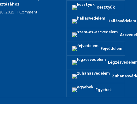
asztásához
Kesztyűk
 20, 2025
1 Comment
Hallásvédelem
Arcvéde
Fejvédelem
Légzésvédele
Zuhanásvéd
Egyebek