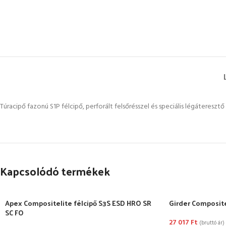
Túracipő fazonú S1P félcipő, perforált felsőrésszel és speciális légátere
Kapcsolódó termékek
Apex Compositelite félcipő S3S ESD HRO SR
Girder Composite
SC FO
27 017
Ft
(bruttó ár)