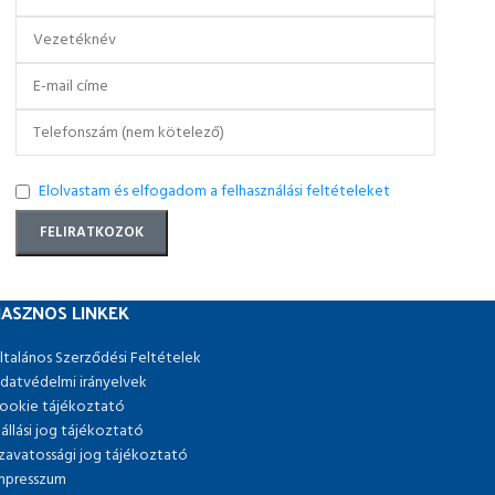
Elolvastam és elfogadom a felhasználási feltételeket
ASZNOS LINKEK
ltalános Szerződési Feltételek
datvédelmi irányelvek
ookie tájékoztató
lállási jog tájékoztató
zavatossági jog tájékoztató
mpresszum