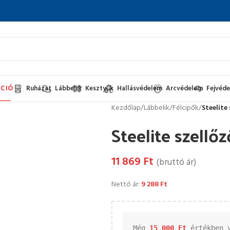
CIÓ
Ruházat
Lábbelik
Kesztyűk
Hallásvédelem
Arcvédelem
Fejvéd
Kezdőlap
/
Lábbelik
/
Félcipők
/
Steelite 
Steelite szellőz
11 869
Ft
(bruttó ár)
Nettó ár:
9 288
Ft
Még 
15 000 
Ft
 értékben 