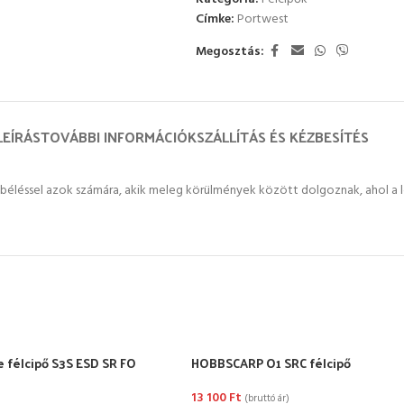
Címke:
Portwest
Megosztás:
LEÍRÁS
TOVÁBBI INFORMÁCIÓK
SZÁLLÍTÁS ÉS KÉZBESÍTÉS
sztő béléssel azok számára, akik meleg körülmények között dolgoznak, ahol
 félcipő S3S ESD SR FO
HOBBSCARP O1 SRC félcipő
13 100
Ft
(bruttó ár)