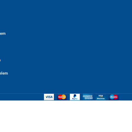
lem
m
elem