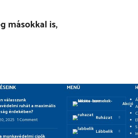
 másokkal is,
ÉSEINK
MENÜ
H
n válasszunk
Á
Akció
védelmi ruhát a maximális
A
nság érdekében?
C
Ruházat
 20, 2025
1 Comment
E
S
Lábbelik
I
p a munkavédelmi cipők