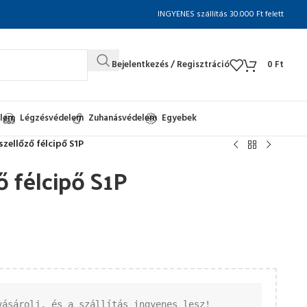
INGYENES szállítás 30.000 Ft felett
Bejelentkezés / Regisztráció
0
Ft
elem
Légzésvédelem
Zuhanásvédelem
Egyebek
szellőző félcipő S1P
ő félcipő S1P
vásárolj, és a szállítás ingyenes lesz!