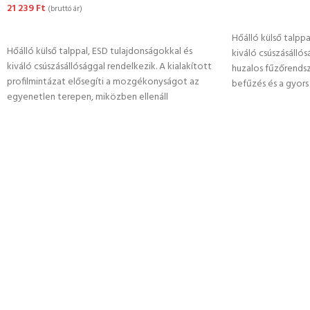
21 239
Ft
(bruttó ár)
OPCIÓK VÁLASZ
OPCIÓK VÁLASZTÁSA
Hőálló külső talpp
Hőálló külső talppal, ESD tulajdonságokkal és
kiváló csúszásállós
kiváló csúszásállósággal rendelkezik. A kialakított
huzalos fűzőrendsz
profilmintázat elősegíti a mozgékonyságot az
befűzés és a gyors
egyenetlen terepen, miközben ellenáll