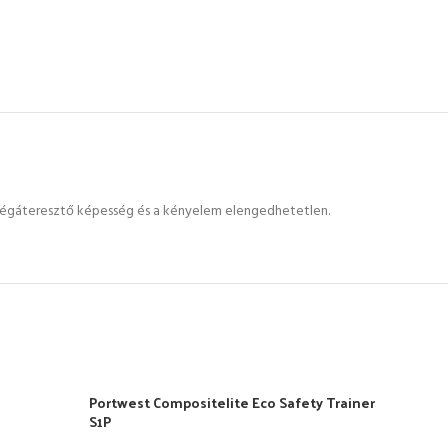
 a légáteresztő képesség és a kényelem elengedhetetlen.
Portwest Compositelite Eco Safety Trainer
-39
S1P
ELF