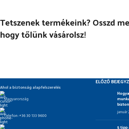
Tetszenek termékeink? Osszd meg
hogy tőlünk vásárolsz!
ELŐZŐ BEJEGYZ
Ahol a biztonság alapfelszerelés
Hogya
munka
Magyarország
bizto
január
Telefon :+36 30 133 9600
5 tip