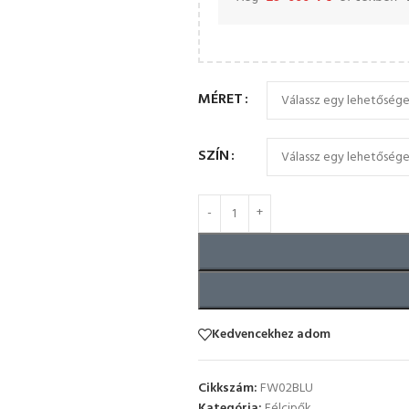
MÉRET
SZÍN
Kedvencekhez adom
Cikkszám:
FW02BLU
Kategória:
Félcipők