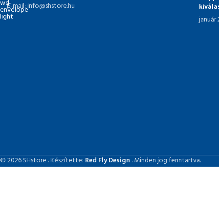
kivál
E-mail: info@shstore.hu
január
© 2026 SHstore . Készítette:
Red Fly Design
. Minden jog fenntartva.