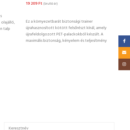
Port
19 209
Ft
(bruttó ár)
8 50
OPCIÓK VÁLASZTÁSA
s
OP
Ez a környezetbarát biztonsági trainer
 olajálló,
újrahasznosított kötött felsőrészt kínál, amely
n talp
Klass
újrafeldolgozott PET-palackokból készült. A
felső
maximális biztonság, kényelem és teljesítmény
Faceb
fémme
érdekében
haszn
Email
Insta