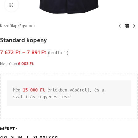
Kattintson a nagyításhoz
Kezdőlap
/
Egyebek
Standard köpeny
7 672
Ft
–
7 891
Ft
(bruttó ár)
Nettó ár:
6 003
Ft
Még 
15 000 
Ft
 értékben vásárolj, és a 
szállítás ingyenes lesz!
MÉRET
4XL
S
M
L
XL
XXL
XXXL