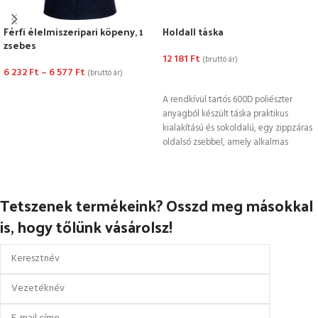
Férfi élelmiszeripari köpeny, 1
Holdall táska
zsebes
12 181
Ft
(bruttó ár)
6 232
Ft
–
6 577
Ft
(bruttó ár)
KOSÁRBA TESZEM
OPCIÓK VÁLASZTÁSA
A rendkívül tartós 600D poliészter
anyagból készült táska praktikus
kialakítású és sokoldalú, egy zippzáras
oldalsó zsebbel, amely alkalmas
csizma vagy
Tetszenek termékeink? Osszd meg másokkal
is, hogy tőlünk vásárolsz!