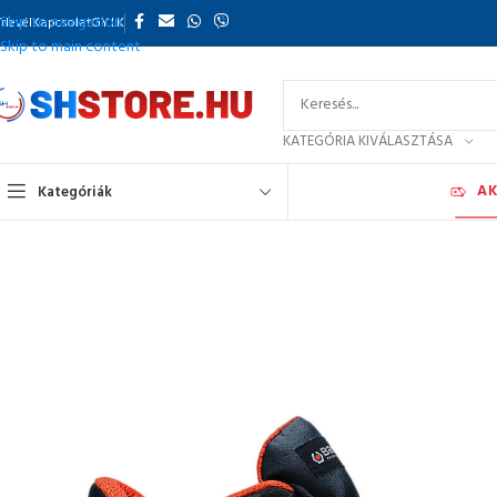
Skip to navigation
rlevél
Kapcsolat
GY.I.K
Skip to main content
KATEGÓRIA KIVÁLASZTÁSA
AK
Kategóriák