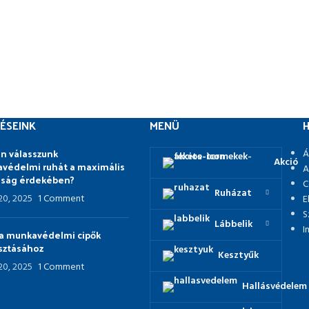
ÉSEINK
MENÜ
H
n válasszunk
Á
Akció
védelmi ruhát a maximális
A
nság érdekében?
C
Ruházat
 20, 2025
1 Comment
E
S
Lábbelik
I
p a munkavédelmi cipők
asztásához
Kesztyűk
 20, 2025
1 Comment
Hallásvédelem