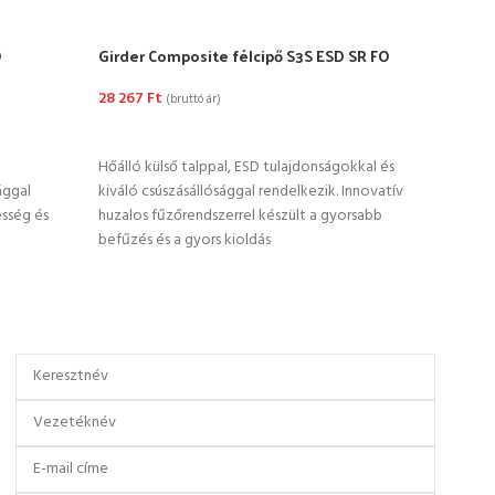
O
Girder Composite félcipő S3S ESD SR FO
Port
28 267
Ft
17 5
(bruttó ár)
OPCIÓK VÁLASZTÁSA
OP
Hőálló külső talppal, ESD tulajdonságokkal és
A Por
ággal
kiváló csúszásállósággal rendelkezik. Innovatív
forma
esség és
huzalos fűzőrendszerrel készült a gyorsabb
kompr
befűzés és a gyors kioldás
Kivál