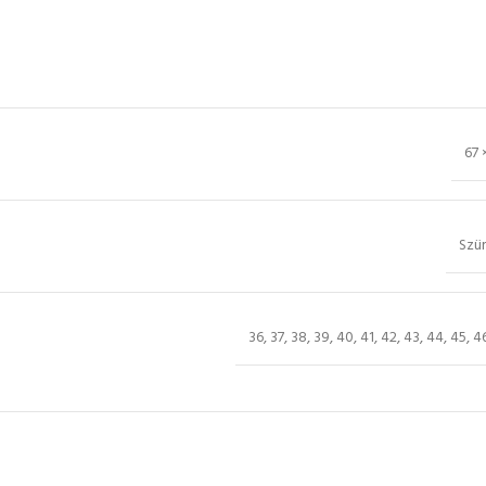
67 
Szü
36
,
37
,
38
,
39
,
40
,
41
,
42
,
43
,
44
,
45
,
4