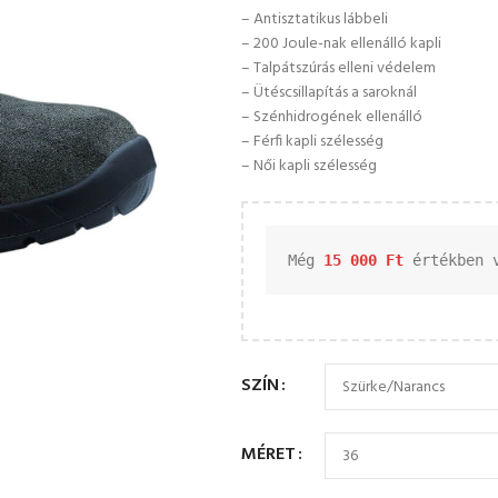
– Antisztatikus lábbeli
– 200 Joule-nak ellenálló kapli
– Talpátszúrás elleni védelem
– Ütéscsillapítás a saroknál
– Szénhidrogének ellenálló
– Férfi kapli szélesség
– Női kapli szélesség
Még 
15 000 
Ft
 értékben 
SZÍN
MÉRET