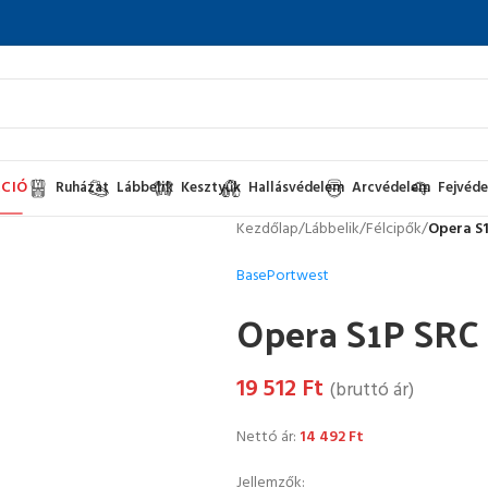
CIÓ
Ruházat
Lábbelik
Kesztyűk
Hallásvédelem
Arcvédelem
Fejvéd
Kezdőlap
/
Lábbelik
/
Félcipők
/
Opera S
Base
Portwest
Opera S1P SRC
19 512
Ft
(bruttó ár)
Nettó ár:
14 492
Ft
Jellemzők: