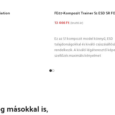
iation
FE07-Kompozit Trainer S1 ESD SR F
13 466
Ft
(bruttó ár)
TÁSA
OPCIÓK VÁLASZTÁSA
Ez az S1 kompozit model könnyű, ESD
tulajdonságokkal és kiváló csúszásállós
rendelkezik. A kiváló légáteresztő kép
szellőzés maximális kényelmet
 másokkal is,