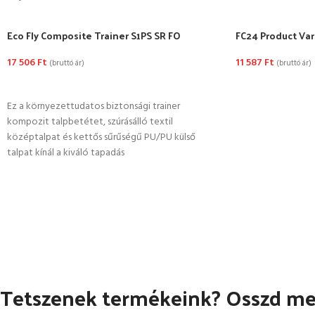
Eco Fly Composite Trainer S1PS SR FO
FC24 Product Var
17 506
Ft
11 587
Ft
(bruttó ár)
(bruttó ár)
OPCIÓK VÁLASZTÁSA
OPCIÓK VÁLASZ
Ez a környezettudatos biztonsági trainer
kompozit talpbetétet, szúrásálló textil
középtalpat és kettős sűrűségű PU/PU külső
talpat kínál a kiváló tapadás
Tetszenek termékeink? Osszd meg