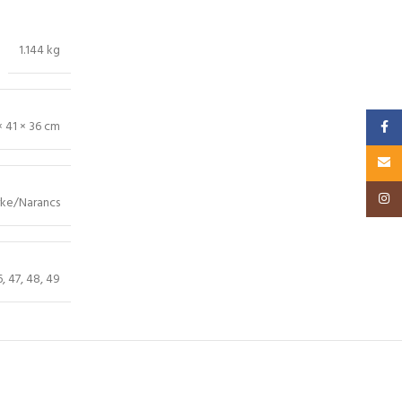
1.144 kg
× 41 × 36 cm
Faceb
Email
Insta
rke/Narancs
6
,
47
,
48
,
49