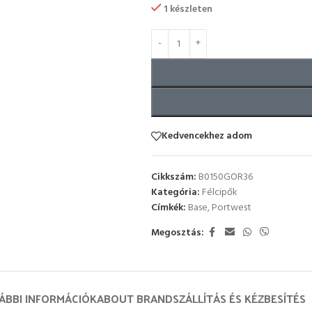
1 készleten
Kedvencekhez adom
Cikkszám:
B0150GOR36
Kategória:
Félcipők
Címkék:
Base
,
Portwest
Megosztás:
ÁBBI INFORMÁCIÓK
ABOUT BRAND
SZÁLLÍTÁS ÉS KÉZBESÍTÉS