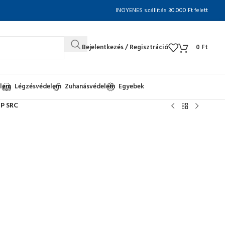
INGYENES szállítás 30.000 Ft felett
Bejelentkezés / Regisztráció
0
Ft
elem
Légzésvédelem
Zuhanásvédelem
Egyebek
1P SRC