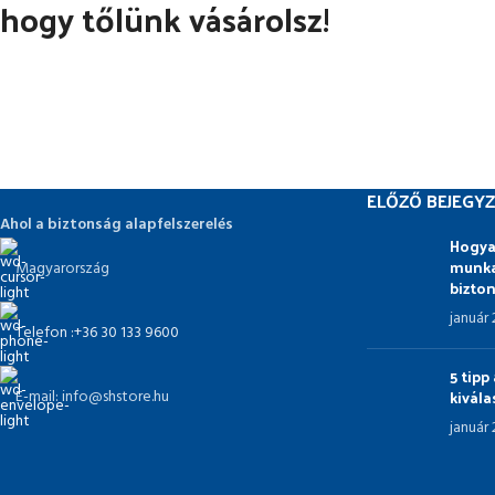
hogy tőlünk vásárolsz!
ELŐZŐ BEJEGYZ
Ahol a biztonság alapfelszerelés
Hogya
munka
Magyarország
bizto
január
Telefon :+36 30 133 9600
5 tip
kivál
E-mail: info@shstore.hu
január