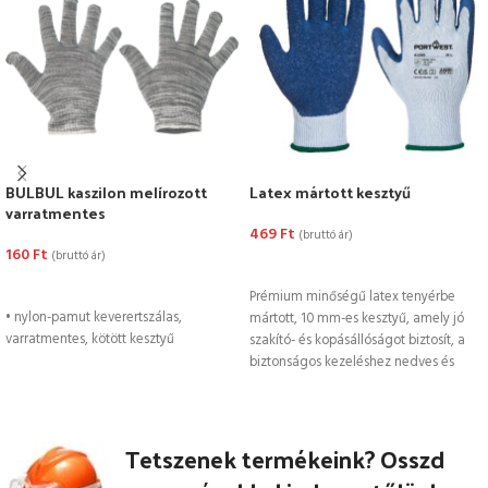
BULBUL kaszilon melírozott
Latex mártott kesztyű
varratmentes
469
Ft
(bruttó ár)
160
Ft
(bruttó ár)
OPCIÓK VÁLASZTÁSA
OPCIÓK VÁLASZTÁSA
Prémium minőségű latex tenyérbe
• nylon-pamut keverertszálas,
mártott, 10 mm-es kesztyű, amely jó
varratmentes, kötött kesztyű
szakító- és kopásállóságot biztosít, a
biztonságos kezeléshez nedves és
száraz
Tetszenek termékeink? Osszd