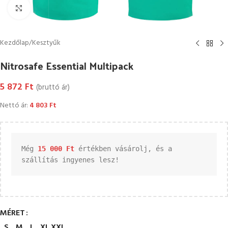
Kattintson a nagyításhoz
Kezdőlap
/
Kesztyűk
Nitrosafe Essential Multipack
5 872
Ft
(bruttó ár)
Nettó ár:
4 803
Ft
Még 
15 000 
Ft
 értékben vásárolj, és a 
szállítás ingyenes lesz!
MÉRET
S
M
L
XL
XXL