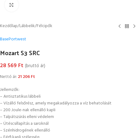
Kattintson a nagyításhoz
Kezdőlap
/
Lábbelik
/
Félcipők
Base
Portwest
Mozart S3 SRC
28 569
Ft
(bruttó ár)
Nettó ár:
21 206
Ft
Jellemzők:
– Antisztatikus lábbeli
– Vízálló felsőrész, amely megakadályozza a víz behatolását
– 200 Joule-nak ellenálló kapli
– Talpátszúrás elleni védelem
– Ütéscsillapítás a saroknál
– Szénhidrogének ellenálló
– Férfi kapli szélesség