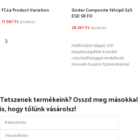
FC24 Product Variation
Girder Composite félcipő S3S
ESD SR FO
11 587
Ft
(bruttó ár)
28 267
Ft
(bruttó ár)
OPCIÓK VÁLASZTÁSA
OPCIÓK VÁLASZTÁSA
Hőálló külső talppal, ESD
tulajdonságokkal és kiváló
csúszásállósággal rendelkezik.
Innovatív huzalos fűzőrendszerrel
készült a gyorsabb befűzés és a gyors
kioldás
Tetszenek termékeink? Osszd meg másokkal
is, hogy tőlünk vásárolsz!