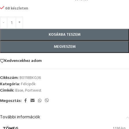
68 készleten
KOSÁRBA TESZEM
MEGVESZEM
Kedvencekhez adom
Cikkszám:
B0118BKG36
Kategória:
Félcipők
Címkék:
Base
,
Portwest
Megosztás:
További információk
TÖMEG
1.136 kg