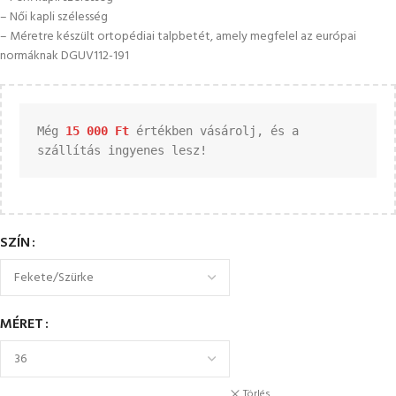
– Női kapli szélesség
– Méretre készült ortopédiai talpbetét, amely megfelel az európai
normáknak DGUV112-191
Még 
15 000 
Ft
 értékben vásárolj, és a 
szállítás ingyenes lesz!
SZÍN
MÉRET
Törlés