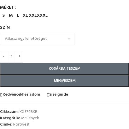
MÉRET
S
M
L
XL
XXL
XXXL
SZÍN
KOSÁRBA TESZEM
MEGVESZEM
Kedvencekhez adom
Size guide
Cikkszám:
KX374BKR
Kategória:
Mellények
Címke:
Portwest