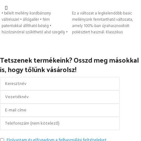
OPCIÓK VÁLASZTÁSA
OPCIÓK VÁLASZTÁSA
• bélelt mellény kordbársony
Ez a változat a legkelendőbb basic
vállrésszel • állógallér • fém
mellényünk fenntartható változata,
patentokkal állítható bőség •
amely 100%-ban újrahasznosított
húzózsinórral szűkíthető alsó szegély •
poliésztert használ. Klasszikus
gépi hímzésre
fényvisszaverő szalagos kialakítással
rendelkezik, amely
Tetszenek termékeink? Osszd meg másokkal
is, hogy tőlünk vásárolsz!
Elolvastam és elfogadom a felhasználási feltételeket