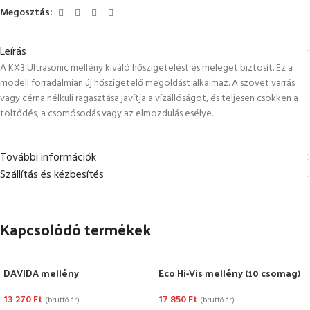
Megosztás:
Leírás
A KX3 Ultrasonic mellény kiváló hőszigetelést és meleget biztosít. Ez a
modell forradalmian új hőszigetelő megoldást alkalmaz. A szövet varrás
vagy cérna nélküli ragasztása javítja a vízállóságot, és teljesen csökken a
töltődés, a csomósodás vagy az elmozdulás esélye.
További információk
Szállítás és kézbesítés
Kapcsolódó termékek
DAVIDA mellény
Eco Hi-Vis mellény (10 csomag)
13 270
Ft
17 850
Ft
(bruttó ár)
(bruttó ár)