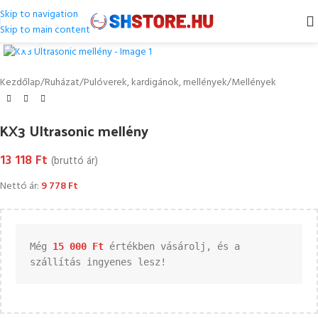
Skip to navigation
Skip to main content
Kattintson a nagyításhoz
Kezdőlap
/
Ruházat
/
Pulóverek, kardigánok, mellények
/
Mellények
KX3 Ultrasonic mellény
13 118
Ft
(bruttó ár)
Nettó ár:
9 778
Ft
Még 
15 000 
Ft
 értékben vásárolj, és a 
szállítás ingyenes lesz!