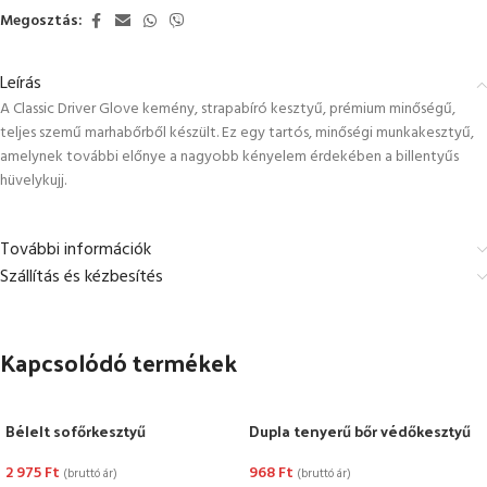
Megosztás:
Leírás
A Classic Driver Glove kemény, strapabíró kesztyű, prémium minőségű,
teljes szemű marhabőrből készült. Ez egy tartós, minőségi munkakesztyű,
amelynek további előnye a nagyobb kényelem érdekében a billentyűs
hüvelykujj.
További információk
Szállítás és kézbesítés
Kapcsolódó termékek
Bélelt sofőrkesztyű
Dupla tenyerű bőr védőkesztyű
2 975
Ft
968
Ft
(bruttó ár)
(bruttó ár)