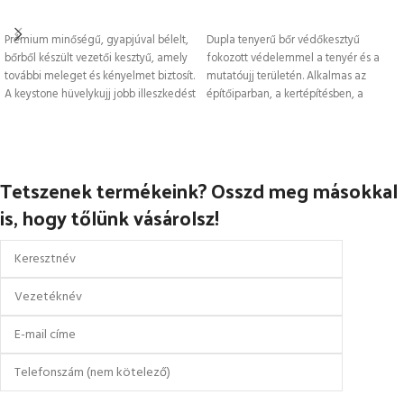
OPCIÓK VÁLASZTÁSA
OPCIÓK VÁLASZTÁSA
Prémium minőségű, gyapjúval bélelt,
Dupla tenyerű bőr védőkesztyű
bőrből készült vezetői kesztyű, amely
fokozott védelemmel a tenyér és a
további meleget és kényelmet biztosít.
mutatóujj területén. Alkalmas az
A keystone hüvelykujj jobb illeszkedést
építőiparban, a kertépítésben, a
biztosít.
mezőgazdaságban és
Tetszenek termékeink? Osszd meg másokkal
is, hogy tőlünk vásárolsz!