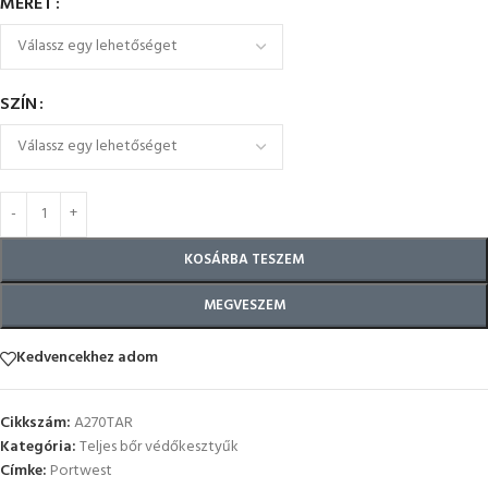
MÉRET
SZÍN
KOSÁRBA TESZEM
MEGVESZEM
Kedvencekhez adom
Cikkszám:
A270TAR
Kategória:
Teljes bőr védőkesztyűk
Címke:
Portwest