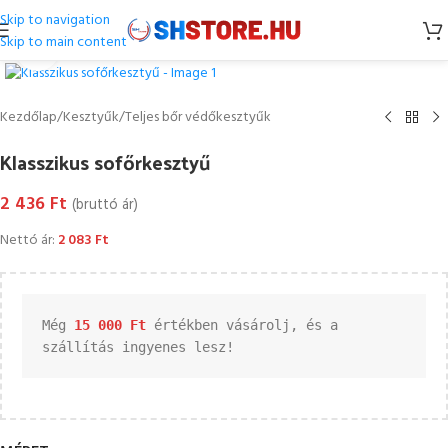
Skip to navigation
Skip to main content
Kattintson a nagyításhoz
Kezdőlap
/
Kesztyűk
/
Teljes bőr védőkesztyűk
Klasszikus sofőrkesztyű
2 436
Ft
(bruttó ár)
Nettó ár:
2 083
Ft
Még 
15 000 
Ft
 értékben vásárolj, és a 
szállítás ingyenes lesz!