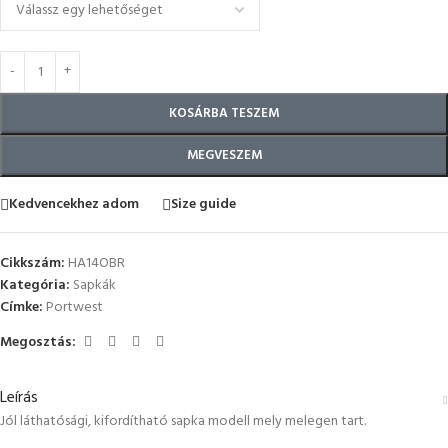
KOSÁRBA TESZEM
MEGVESZEM
Kedvencekhez adom
Size guide
Cikkszám:
HA14OBR
Kategória:
Sapkák
Címke:
Portwest
Megosztás:
Leírás
Jól láthatósági, kifordítható sapka modell mely melegen tart.