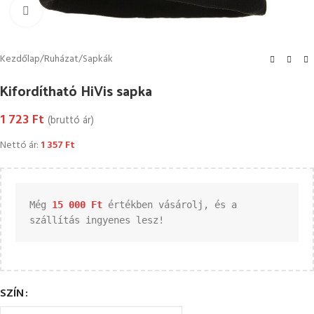
Kattintson a nagyításhoz
Kezdőlap
/
Ruházat
/
Sapkák
Kifordítható HiVis sapka
1 723
Ft
(bruttó ár)
Nettó ár:
1 357
Ft
Még 
15 000 
Ft
 értékben vásárolj, és a 
szállítás ingyenes lesz!
SZÍN