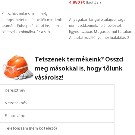
4 880
Ft
(bruttó ár)
OPCIÓK VÁLASZTÁSA
KOSÁRBA TESZEM
Klasszikus polár sapka, mely
Anyagában lángálló tulajdonságai
elengedhetetlen téli kellék mindenki
nem csökkennek. Polár béléssel.
számára. Puha polár külső Insulatex
Egyedi szabás. Magas pamut tartalom.
béléssel kombinálva. Ez a sapka a
Antisztatikus. Kényelmes kialakítás. 2
legzordabb
réteg. CE minősítés. Új modell
Tetszenek termékeink? Osszd
meg másokkal is, hogy tőlünk
vásárolsz!