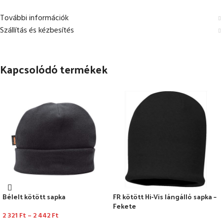
További információk
Szállítás és kézbesítés
Kapcsolódó termékek
Bélelt kötött sapka
FR kötött Hi-Vis lángálló sapka –
Fekete
2 321
Ft
–
2 442
Ft