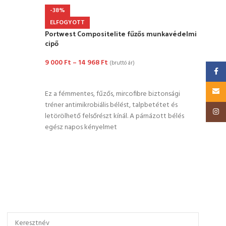
Port
-38%
Trai
ELFOGYOTT
Portwest Compositelite fűzős munkavédelmi
14 0
cipő
OP
9 000
Ft
–
14 968
Ft
(bruttó ár)
Ez a 
Faceb
OPCIÓK VÁLASZTÁSA
tréne
Email
letör
Ez a fémmentes, fűzős, mircofibre biztonsági
felül
tréner antimikrobiális bélést, talpbetétet és
Insta
letörölhető felsőrészt kínál. A párnázott bélés
egész napos kényelmet