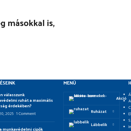
 másokkal is,
ÉSEINK
MENÜ
H
n válasszunk
Á
Akció
védelmi ruhát a maximális
A
nság érdekében?
C
Ruházat
 20, 2025
1 Comment
E
S
Lábbelik
I
p a munkavédelmi cipők