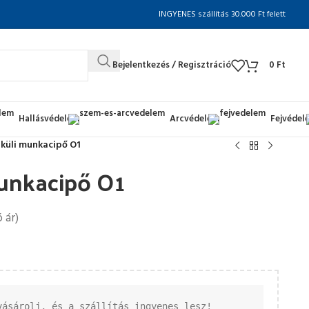
INGYENES szállítás 30.000 Ft felett
Bejelentkezés / Regisztráció
0
Ft
Hallásvédelem
Arcvédelem
Fejvédel
lküli munkacipő O1
munkacipő O1
 ár)
vásárolj, és a szállítás ingyenes lesz!