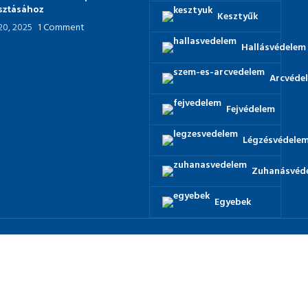
asztásához
Kesztyűk
 20, 2025
1 Comment
Hallásvédelem
Arcvéde
Fejvédelem
Légzésvédele
Zuhanásvéd
Egyebek