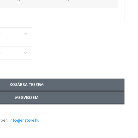
KOSÁRBA TESZEM
MEGVESZEM
lben:
info@shstore.hu