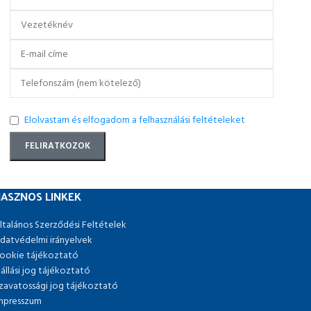
Elolvastam és elfogadom a felhasználási feltételeket
ASZNOS LINKEK
ltalános Szerződési Feltételek
datvédelmi irányelvek
ookie tájékoztató
lállási jog tájékoztató
zavatossági jog tájékoztató
mpresszum