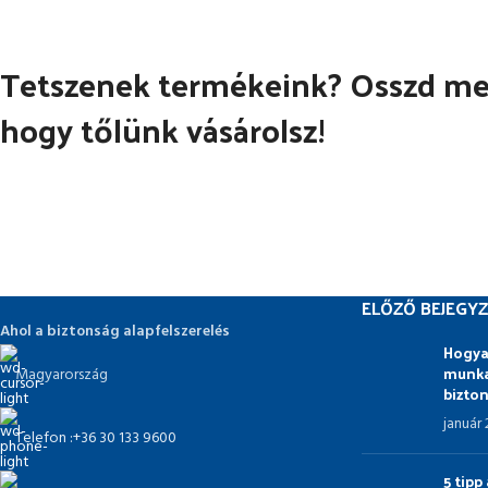
Tetszenek termékeink? Osszd meg
hogy tőlünk vásárolsz!
ELŐZŐ BEJEGYZ
Ahol a biztonság alapfelszerelés
Hogya
munka
Magyarország
bizto
január
Telefon :+36 30 133 9600
5 tip