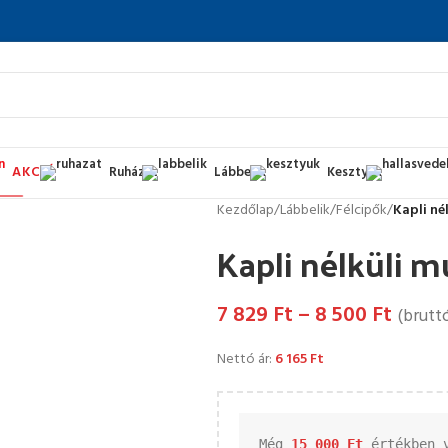
AKCIÓ
Ruházat
Lábbelik
Kesztyűk
Kezdőlap
/
Lábbelik
/
Félcipők
/
Kapli né
Kapli nélküli 
7 829
Ft
–
8 500
Ft
(bruttó
Nettó ár:
6 165
Ft
Még 
15 000 
Ft
 értékben 