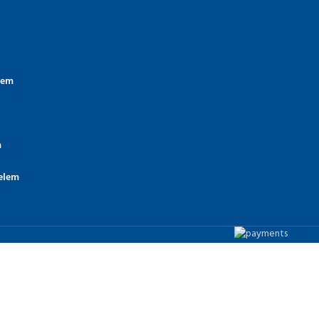
lem
m
elem