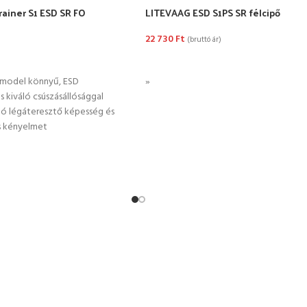
ainer S1 ESD SR FO
LITEVAAG ESD S1PS SR félcipő
22 730
Ft
(bruttó ár)
TÁSA
OPCIÓK VÁLASZTÁSA
 model könnyű, ESD
»
s kiváló csúszásállósággal
áló légáteresztő képesség és
s kényelmet