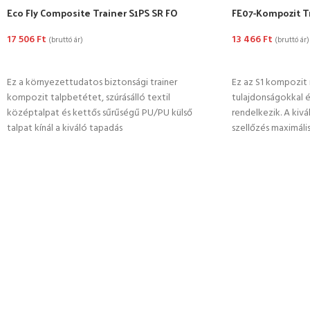
Eco Fly Composite Trainer S1PS SR FO
FE07-Kompozit Tr
17 506
Ft
13 466
Ft
(bruttó ár)
(bruttó ár)
OPCIÓK VÁLASZTÁSA
OPCIÓK VÁLASZ
Ez a környezettudatos biztonsági trainer
Ez az S1 kompozit
kompozit talpbetétet, szúrásálló textil
tulajdonságokkal é
középtalpat és kettős sűrűségű PU/PU külső
rendelkezik. A kiv
talpat kínál a kiváló tapadás
szellőzés maximáli