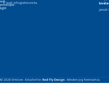
kivál
E-mail: info@shstore.hu
január
© 2026 SHstore . Készítette:
Red Fly Design
. Minden jog fenntartva.