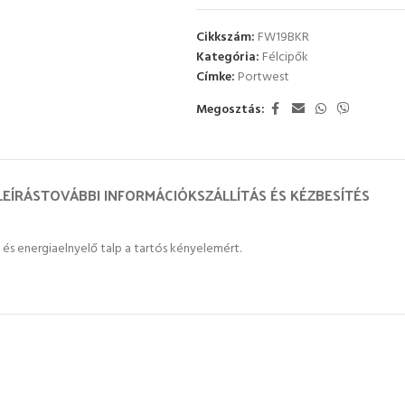
Cikkszám:
FW19BKR
Kategória:
Félcipők
Címke:
Portwest
Megosztás:
LEÍRÁS
TOVÁBBI INFORMÁCIÓK
SZÁLLÍTÁS ÉS KÉZBESÍTÉS
 és energiaelnyelő talp a tartós kényelemért.