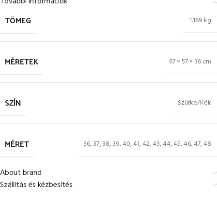
További információk
TÖMEG
1.169 kg
MÉRETEK
67 × 57 × 36 cm
SZÍN
Szürke/Kék
MÉRET
36
,
37
,
38
,
39
,
40
,
41
,
42
,
43
,
44
,
45
,
46
,
47
,
48
About brand
Szállítás és kézbesítés