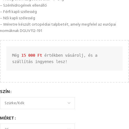
– Szénhidrogének ellenálló
– Férfi kapli szélesség
– Női kapli szélesség
– Méretre készült ortopédiai talpbetét, amely megfelel az európai
normáknak DGUV112-191
Még 
15 000 
Ft
 értékben vásárolj, és a 
szállítás ingyenes lesz!
SZÍN
MÉRET