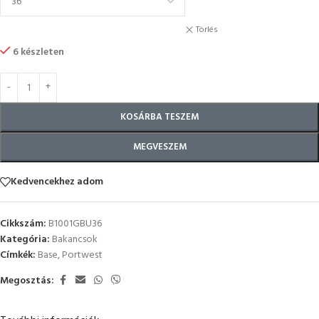
Törlés
6 készleten
KOSÁRBA TESZEM
MEGVESZEM
Kedvencekhez adom
Cikkszám:
B1001GBU36
Kategória:
Bakancsok
Címkék:
Base
,
Portwest
Megosztás: