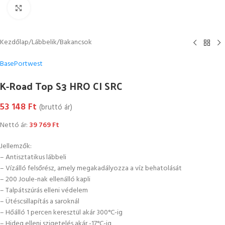
Kattintson a nagyításhoz
Kezdőlap
/
Lábbelik
/
Bakancsok
Base
Portwest
K-Road Top S3 HRO CI SRC
53 148
Ft
(bruttó ár)
Nettó ár:
39 769
Ft
Jellemzők:
– Antisztatikus lábbeli
– Vízálló felsőrész, amely megakadályozza a víz behatolását
– 200 Joule-nak ellenálló kapli
– Talpátszúrás elleni védelem
– Ütéscsillapítás a saroknál
– Hőálló 1 percen keresztül akár 300°C-ig
– Hideg elleni szigetelés akár -17°C-ig