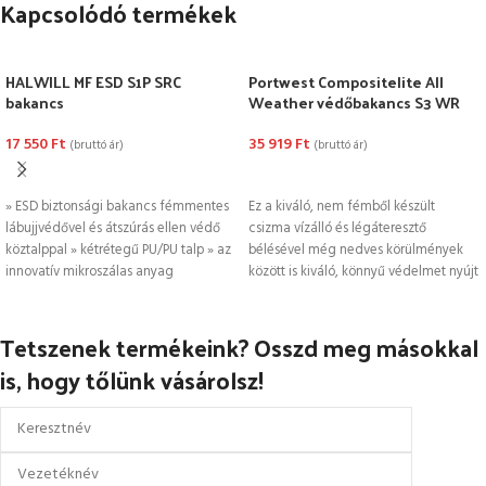
Kapcsolódó termékek
HALWILL MF ESD S1P SRC
Portwest Compositelite All
bakancs
Weather védőbakancs S3 WR
17 550
Ft
35 919
Ft
(bruttó ár)
(bruttó ár)
OPCIÓK VÁLASZTÁSA
OPCIÓK VÁLASZTÁSA
» ESD biztonsági bakancs fémmentes
Ez a kiváló, nem fémből készült
lábujjvédővel és átszúrás ellen védő
csizma vízálló és légáteresztő
köztalppal » kétrétegű PU/PU talp » az
bélésével még nedves körülmények
innovatív mikroszálas anyag
között is kiváló, könnyű védelmet nyújt
Tetszenek termékeink? Osszd meg másokkal
is, hogy tőlünk vásárolsz!