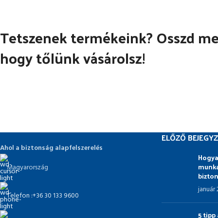
Tetszenek termékeink? Osszd meg
hogy tőlünk vásárolsz!
ELŐZŐ BEJEGYZ
Ahol a biztonság alapfelszerelés
Hogya
munka
Magyarország
bizto
január
Telefon :+36 30 133 9600
5 tip