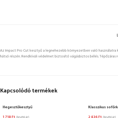
Az Impact Pro Cut kesztyű a legnehezebb környezetben való használatra ké
hátsó részén. Rendkívüli védelmet biztosító vágásbiztos bélés. Tépőzáras r
Kapcsolódó termékek
Hegesztőkesztyű
Klasszikus sofőr
1 718
Ft
2 436
Ft
(bruttó ár)
(bruttó ár)