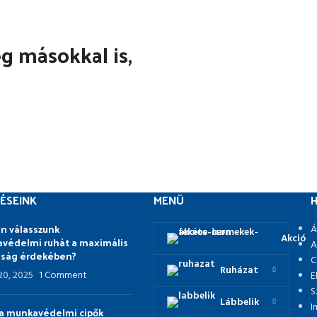
 másokkal is,
ÉSEINK
MENÜ
H
n válasszunk
Á
Akció
védelmi ruhát a maximális
A
nság érdekében?
C
Ruházat
 20, 2025
1 Comment
E
S
Lábbelik
I
p a munkavédelmi cipők