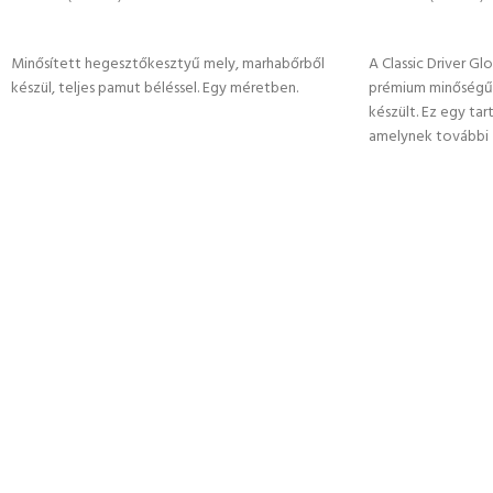
OPCIÓK VÁLASZTÁSA
OPCIÓK VÁLASZ
Minősített hegesztőkesztyű mely, marhabőrből
A Classic Driver G
készül, teljes pamut béléssel. Egy méretben.
prémium minőségű,
készült. Ez egy ta
amelynek további