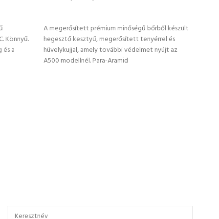
OPCIÓK VÁLASZTÁSA
KO
ű
A megerősített prémium minőségű bőrből készült
» bél
C. Könnyű.
hegesztő kesztyű, megerősített tenyérrel és
cm sz
 és a
hüvelykujjal, amely további védelmet nyújt az
– B t
A500 modellnél. Para-Aramid