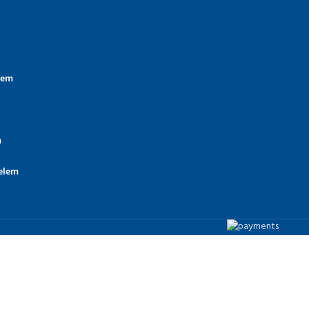
lem
m
elem