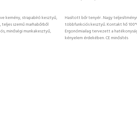
TÁSA
OPCIÓK VÁLASZTÁSA
love kemény, strapabíró kesztyű,
Hasított bőr tenyér . Nagy teljesítmény
 teljes szemű marhabőrből
többfunkciós kesztyű. Kontakt hő 100°
rtós, minőségi munkakesztyű,
Ergonómiailag tervezett a hatékonyság
kényelem érdekében. CE minősítés