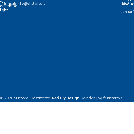
kivál
E-mail: info@shstore.hu
január
© 2026 SHstore . Készítette:
Red Fly Design
. Minden jog fenntartva.