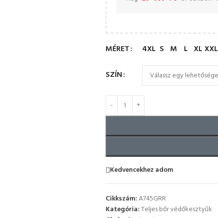
MÉRET
4XL
S
M
L
XL
XXL
SZÍN
Kedvencekhez adom
Cikkszám:
A745GRR
Kategória:
Teljes bőr védőkesztyűk