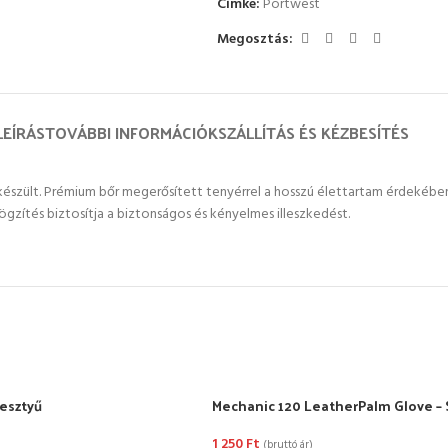
Címke:
Portwest
Megosztás:
LEÍRÁS
TOVÁBBI INFORMÁCIÓK
SZÁLLÍTÁS ÉS KÉZBESÍTÉS
szült. Prémium bőr megerősített tenyérrel a hosszú élettartam érdekében.
ögzítés biztosítja a biztonságos és kényelmes illeszkedést.
kesztyű
Mechanic 120 LeatherPalm Glove – 
1 250
Ft
(bruttó ár)