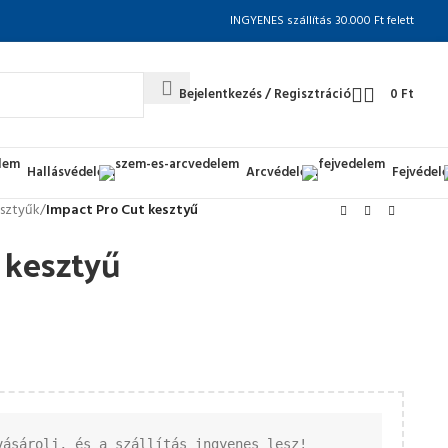
INGYENES szállítás 30.000 Ft felett
Bejelentkezés / Regisztráció
0
Ft
Hallásvédelem
Arcvédelem
Fejvédel
esztyűk
/
Impact Pro Cut kesztyű
 kesztyű
vásárolj, és a szállítás ingyenes lesz!