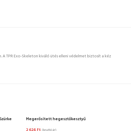
 A TPR Exo-Skeleton kiváló ütés elleni védelmet biztosít a kéz
Szürke
Megerősített hegesztőkesztyű
MERL
2 624
Ft
1 42
(bruttó ár)