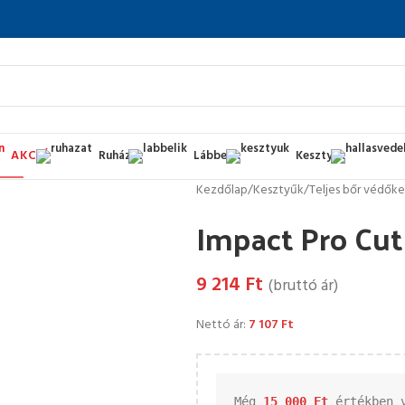
AKCIÓ
Ruházat
Lábbelik
Kesztyűk
Kezdőlap
/
Kesztyűk
/
Teljes bőr védők
Impact Pro Cut
9 214
Ft
(bruttó ár)
Nettó ár:
7 107
Ft
Még 
15 000 
Ft
 értékben 