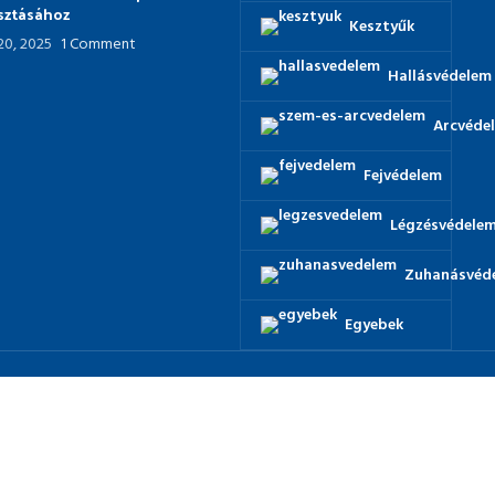
asztásához
Kesztyűk
 20, 2025
1 Comment
Hallásvédelem
Arcvéde
Fejvédelem
Légzésvédele
Zuhanásvéd
Egyebek