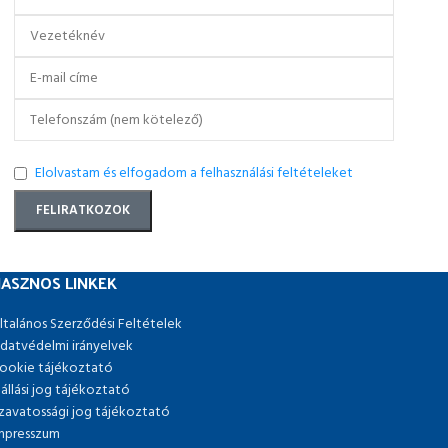
Elolvastam és elfogadom a felhasználási feltételeket
ASZNOS LINKEK
ltalános Szerződési Feltételek
datvédelmi irányelvek
ookie tájékoztató
lállási jog tájékoztató
zavatossági jog tájékoztató
mpresszum