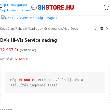
Skip to navigation
Skip to main content
Kattintson a nagyításhoz
Kezdőlap
/
Ruházat
/
Nadrágok és overallok
/
Nadrágok
DX4 Hi-Vis Service nadrág
22 957
Ft
(bruttó ár)
Nettó ár:
17 129
Ft
Még 
15 000 
Ft
 értékben vásárolj, és a 
szállítás ingyenes lesz!