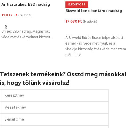
Antisztatikus, ESD nadrág
ELFOGYOTT
Bizweld Iona kantáros nadrág
11 837
Ft
(bruttó ár)
17 630
Ft
(bruttó ár)
OPCIÓK VÁLASZTÁSA
OPCIÓK VÁLASZTÁSA
Unisex ESD nadrág. Magasfokú
védelmet és kényelmet biztosít.
A Bizweld Bib és Brace teljes alsótest-
és mellkasi védelmet nyújt, és a
viselője biztonságát és védelmét szem
előtt tartva
Tetszenek termékeink? Osszd meg másokkal
is, hogy tőlünk vásárolsz!