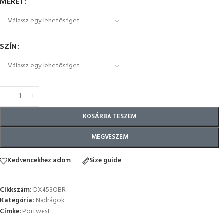
MÉRET
SZÍN
KOSÁRBA TESZEM
MEGVESZEM
Kedvencekhez adom
Size guide
Cikkszám:
DX453OBR
Kategória:
Nadrágok
Címke:
Portwest