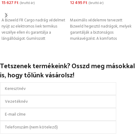
15 627
Ft
12 495
Ft
(bruttó ár)
(bruttó ár)
OPCIÓK VÁLASZTÁSA
OPCIÓK VÁLASZTÁSA
A Bizweld FR Cargo nadrág védelmet
Maximális védelemre tervezett
nyújt az elektromos ívek termikus
Bizweld hegesztő nadrágok, melyek
veszélye ellen és garantálja a
garantálják a biztonságos
lángállóságot. Gumírozott
munkavégzést. A komfortos
derékkialakítással és
derékkialakítás és a többfunkciós
zsebek egyedi kényelmet,
Tetszenek termékeink? Osszd meg másokkal
is, hogy tőlünk vásárolsz!