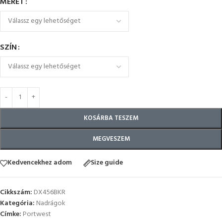
MÉRET
SZÍN
KOSÁRBA TESZEM
MEGVESZEM
Kedvencekhez adom
Size guide
Cikkszám:
DX456BKR
Kategória:
Nadrágok
Címke:
Portwest