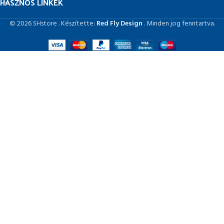
HASZNOS LINKEK
© 2026 SHstore . Készítette:
Red Fly Design
. Minden jog fenntartva.