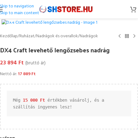
Skip to navigation
Skip to main content
Kattintson a nagyításhoz
Kezdőlap
/
Ruházat
/
Nadrágok és overallok
/
Nadrágok
DX4 Craft levehető lengőzsebes nadrág
23 894
Ft
(bruttó ár)
Nettó ár:
17 889
Ft
Még 
15 000 
Ft
 értékben vásárolj, és a 
szállítás ingyenes lesz!