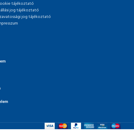
ookie tájékoztató
lállási jog tájékoztató
zavatossági jog tájékoztató
mpresszum
lem
m
elem