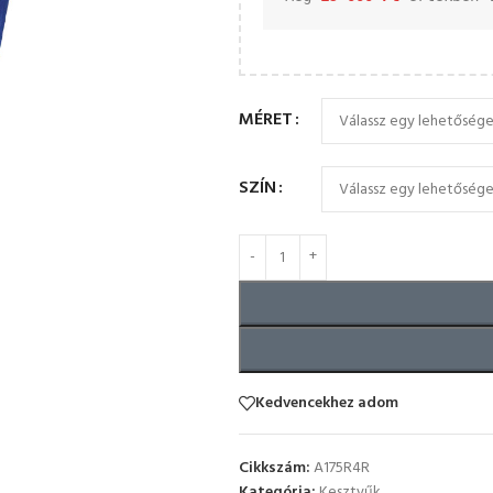
MÉRET
SZÍN
Kedvencekhez adom
Cikkszám:
A175R4R
Kategória:
Kesztyűk