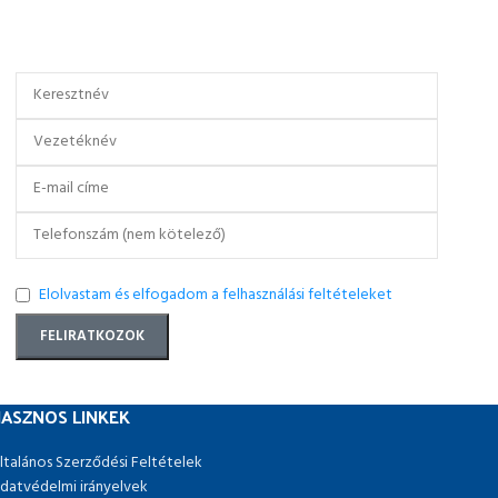
Elolvastam és elfogadom a felhasználási feltételeket
ASZNOS LINKEK
ltalános Szerződési Feltételek
datvédelmi irányelvek