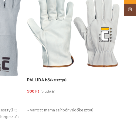
3 41
Insta
KO
» bőr
bőrbő
Kevla
PALLIDA bőrkesztyű
900
Ft
(bruttó ár)
OPCIÓK VÁLASZTÁSA
kesztyű 15
» varrott marha színbőr védőkesztyű
: hegesztés