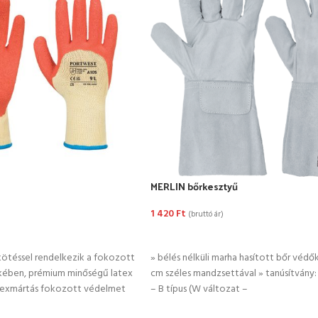
MERLIN bőrkesztyű
1 420
Ft
(bruttó ár)
TÁSA
KOSÁRBA TESZEM
kötéssel rendelkezik a fokozott
» bélés nélküli marha hasított bőr védő
kében, prémium minőségű latex
cm széles mandzsettával » tanúsítvány
latexmártás fokozott védelmet
– B típus (W változat –