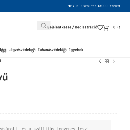
INGYENES szállítás 30.000 Ft felett
Bejelentkezés / Regisztráció
0
Ft
elem
Légzésvédelem
Zuhanásvédelem
Egyebek
ű
yű
vásárolj, és a szállítás ingyenes lesz!