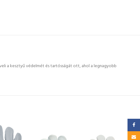
veli a kesztyű védelmét és tartósságát ott, ahol a legnagyobb
Faceb
PUGN
Email