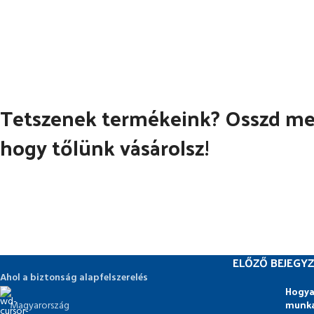
Tetszenek termékeink? Osszd meg
hogy tőlünk vásárolsz!
ELŐZŐ BEJEGYZ
Ahol a biztonság alapfelszerelés
Hogya
munka
Magyarország