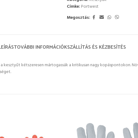
Címke:
Portwest
Megosztás:
LEÍRÁS
TOVÁBBI INFORMÁCIÓK
SZÁLLÍTÁS ÉS KÉZBESÍTÉS
gy a kesztyűt kétszeresen mártogassák a kritikusan nagy kopáspontokon. Nö
séget.