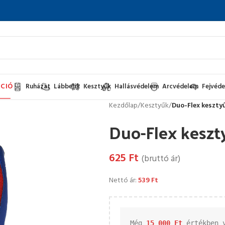
CIÓ
Ruházat
Lábbelik
Kesztyűk
Hallásvédelem
Arcvédelem
Fejvéd
Kezdőlap
/
Kesztyűk
/
Duo-Flex keszty
Duo-Flex keszt
625
Ft
(bruttó ár)
Nettó ár:
539
Ft
Még 
15 000 
Ft
 értékben 