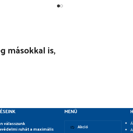
 másokkal is,
ÉSEINK
MENÜ
H
n válasszunk
Á
Akció
védelmi ruhát a maximális
A