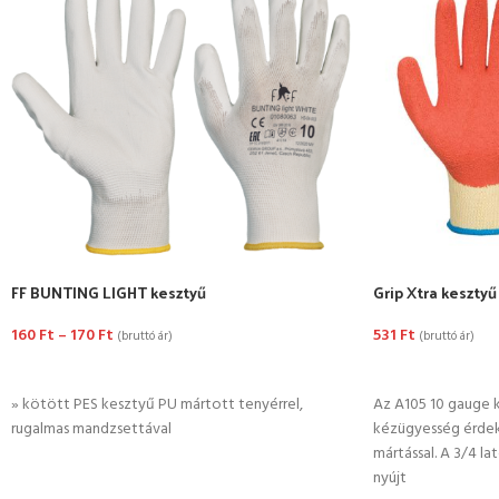
FF BUNTING LIGHT kesztyű
Grip Xtra kesztyű
160
Ft
–
170
Ft
531
Ft
(bruttó ár)
(bruttó ár)
OPCIÓK VÁLASZTÁSA
OPCIÓK VÁLASZ
» kötött PES kesztyű PU mártott tenyérrel,
Az A105 10 gauge 
rugalmas mandzsettával
kézügyesség érde
mártással. A 3/4 
nyújt