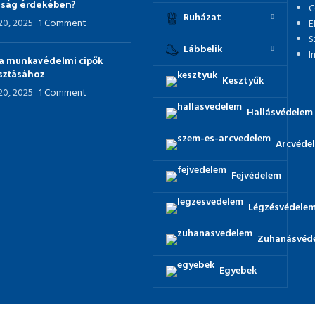
nság érdekében?
C
Ruházat
 20, 2025
1 Comment
E
S
Lábbelik
I
p a munkavédelmi cipők
asztásához
Kesztyűk
 20, 2025
1 Comment
Hallásvédelem
Arcvéde
Fejvédelem
Légzésvédele
Zuhanásvéd
Egyebek