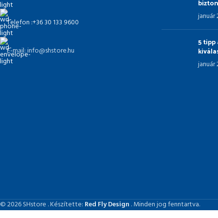
bizto
január
Telefon :+36 30 133 9600
5 tip
kivál
E-mail: info@shstore.hu
január
© 2026 SHstore . Készítette:
Red Fly Design
. Minden jog fenntartva.