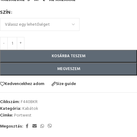
SZÍN
KOSÁRBA TESZEM
MEGVESZEM
Kedvencekhez adom
Size guide
Cikkszám:
F440BKR
Kategória:
Kabátok
Címke:
Portwest
Megosztás: