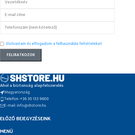
Elolvastam és elfogadom a felhasználási feltételeket
Ahol a biztonság alapfelszerelés
Magyarország
Telefon :+36 30 133 9600
E-mail: info@shstore.hu
ELŐZŐ BEJEGYZÉSEINK
MENÜ