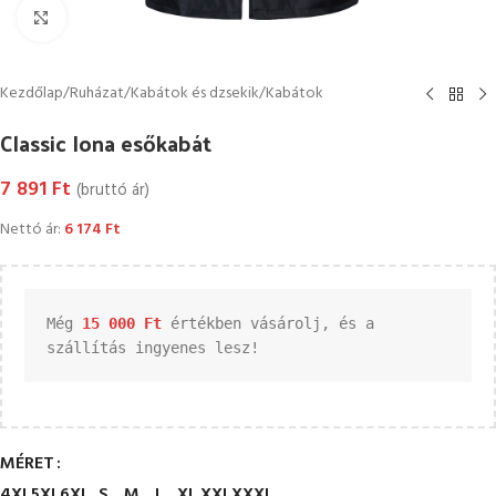
Kattintson a nagyításhoz
Kezdőlap
/
Ruházat
/
Kabátok és dzsekik
/
Kabátok
Classic Iona esőkabát
7 891
Ft
(bruttó ár)
Nettó ár:
6 174
Ft
Még 
15 000 
Ft
 értékben vásárolj, és a 
szállítás ingyenes lesz!
MÉRET
4XL
5XL
6XL
S
M
L
XL
XXL
XXXL