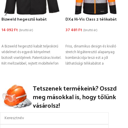
Bizweld hegesztő kabát
DX4 Hi-Vis Class 2 télikabát
14 092
Ft
37 481
Ft
(bruttó ár)
(bruttó ár)
OPCIÓK VÁLASZTÁSA
OPCIÓK VÁLASZTÁSA
A Bizweld hegesztő kabát teljeskörű
Friss, dinamikus design és kiváló
védelmet és egyedi kényelmet
stretch légáteresztő alapanyag
biztosít viselőjének. Patentzáras kivitel.
kombinációja teszi ezt a jól
Két mellzsebbel, rejtett mobiltelefon
láthatósági télikabátot a
tartóval.
legnépszerűbbé a piacon. Tele
Tetszenek termékeink? Osszd
meg másokkal is, hogy tőlünk
vásárolsz!