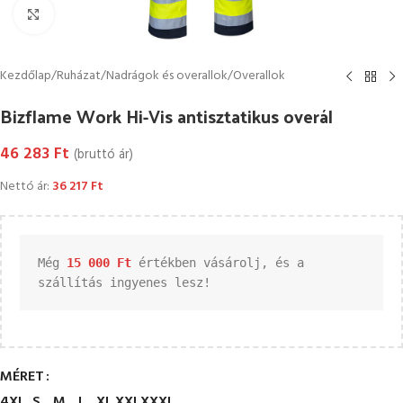
Kattintson a nagyításhoz
Kezdőlap
/
Ruházat
/
Nadrágok és overallok
/
Overallok
Bizflame Work Hi-Vis antisztatikus overál
46 283
Ft
(bruttó ár)
Nettó ár:
36 217
Ft
Még 
15 000 
Ft
 értékben vásárolj, és a 
szállítás ingyenes lesz!
MÉRET
4XL
S
M
L
XL
XXL
XXXL