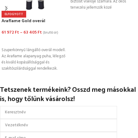
biztosít viselője számára. Az okos
tervezési jellemzők közé
ELFOGYOTT
Araflame Gold overál
61 972
Ft
–
63 405
Ft
(bruttó ár)
OPCIÓK VÁLASZTÁSA
Szuperkönnyű lángálló overál modell.
Az Araflame alapanyag puha, lélegző
és kiváló kopásállósággal és
szakítószilárdsággal rendelkezik.
Ideális megoldás az olajipar, gázipar
Tetszenek termékeink? Osszd meg másokkal
is, hogy tőlünk vásárolsz!