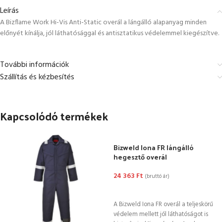
Leírás
A Bizflame Work Hi-Vis Anti-Static overál a lángálló alapanyag minden
előnyét kínálja, jól láthatósággal és antisztatikus védelemmel kiegészítve.
További információk
Szállítás és kézbesítés
Kapcsolódó termékek
Bizweld Iona FR lángálló
hegesztő overál
24 363
Ft
(bruttó ár)
OPCIÓK VÁLASZTÁSA
A Bizweld Iona FR overál a teljeskörű
védelem mellett jól láthatóságot is