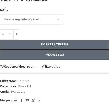
SZÍN
KOSÁRBA TESZEM
MEGVESZEM
Kedvencekhez adom
Size guide
Cikkszám:
BIZ7YNR
Kategória:
Overallok
Címke:
Portwest
Megosztás: