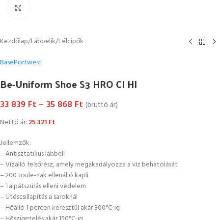
Kattintson a nagyításhoz
Kezdőlap
/
Lábbelik
/
Félcipők
Base
Portwest
Be-Uniform Shoe S3 HRO CI HI
33 839
Ft
–
35 868
Ft
(bruttó ár)
Nettó ár:
25 321
Ft
Jellemzők:
– Antisztatikus lábbeli
– Vízálló felsőrész, amely megakadályozza a víz behatolását
– 200 Joule-nak ellenálló kapli
– Talpátszúrás elleni védelem
– Ütéscsillapítás a saroknál
– Hőálló 1 percen keresztül akár 300°C-ig
– Hőszigetelés akár 150°C-ig