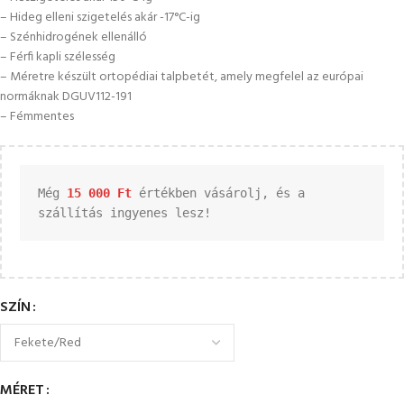
– Hideg elleni szigetelés akár -17°C-ig
– Szénhidrogének ellenálló
– Férfi kapli szélesség
– Méretre készült ortopédiai talpbetét, amely megfelel az európai
normáknak DGUV112-191
– Fémmentes
Még 
15 000 
Ft
 értékben vásárolj, és a 
szállítás ingyenes lesz!
SZÍN
MÉRET