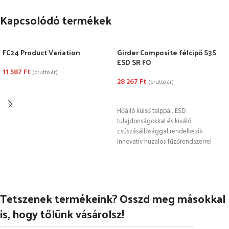
Kapcsolódó termékek
FC24 Product Variation
Girder Composite félcipő S3S
ESD SR FO
11 587
Ft
(bruttó ár)
28 267
Ft
(bruttó ár)
OPCIÓK VÁLASZTÁSA
OPCIÓK VÁLASZTÁSA
Hőálló külső talppal, ESD
tulajdonságokkal és kiváló
csúszásállósággal rendelkezik.
Innovatív huzalos fűzőrendszerrel
készült a gyorsabb befűzés és a gyors
kioldás
Tetszenek termékeink? Osszd meg másokkal
is, hogy tőlünk vásárolsz!