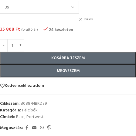
Törlés
35 868
Ft
24 készleten
(bruttó ár)
KOSÁRBA TESZEM
MEGVESZEM
Kedvencekhez adom
Cikkszám:
B0887NBKD39
Kategória:
Félcipők
Címkék:
Base
,
Portwest
Megosztás: