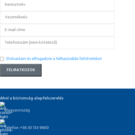
Elolvastam és elfogadom a felhasználási feltételeket
Ahol a biztonság alapfelszerelés
Magyarország
Telefon :+36 30 133 9600