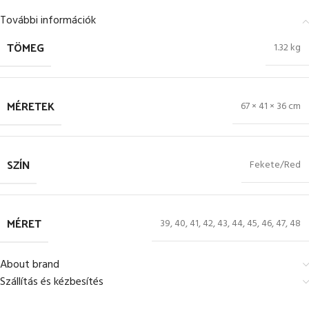
További információk
TÖMEG
1.32 kg
MÉRETEK
67 × 41 × 36 cm
SZÍN
Fekete/Red
MÉRET
39
,
40
,
41
,
42
,
43
,
44
,
45
,
46
,
47
,
48
About brand
Szállítás és kézbesítés