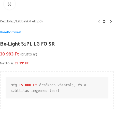
Kattintson a nagyításhoz
Kezdőlap
/
Lábbelik
/
Félcipők
Base
Portwest
Be-Light S1PL LG FO SR
30 993
Ft
(bruttó ár)
Nettó ár:
23 191
Ft
Még 
15 000 
Ft
 értékben vásárolj, és a 
szállítás ingyenes lesz!