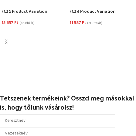
FC22 Product Variation
FC24 Product Variation
15 657
Ft
11 587
Ft
(bruttó ár)
(bruttó ár)
OPCIÓK VÁLASZTÁSA
OPCIÓK VÁLASZTÁSA
Tetszenek termékeink? Osszd meg másokkal
is, hogy tőlünk vásárolsz!