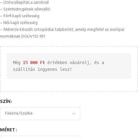
– Ütéscsillapítás a saroknál
– Szénhidrogének ellenálló
– Férfi kapli szélesség
– Női kapli szélesség
– Méretre készült ortopédiai talpbetét, amely megfelel az európai
normáknak DGUV112-191
Még 
15 000 
Ft
 értékben vásárolj, és a 
szállítás ingyenes lesz!
SZÍN
MÉRET