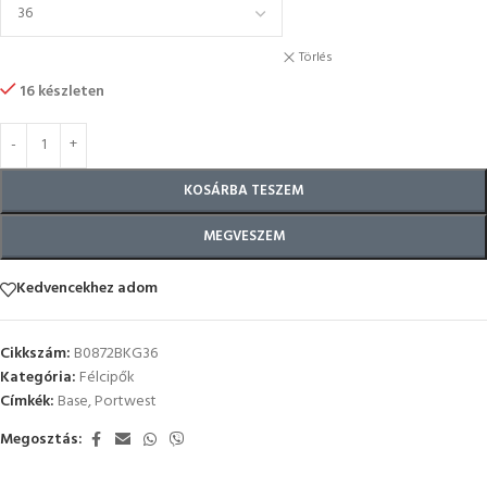
Törlés
16 készleten
KOSÁRBA TESZEM
MEGVESZEM
Kedvencekhez adom
Cikkszám:
B0872BKG36
Kategória:
Félcipők
Címkék:
Base
,
Portwest
Megosztás: