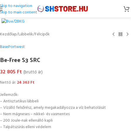
Skip to navigation
Skip to main content
Kattintson a nagyításhoz
Kezdőlap
/
Lábbelik
/
Félcipők
Base
Portwest
Be-Free S3 SRC
32 805
Ft
(bruttó ár)
Nettó ár:
24 363
Ft
Jellemzők:
– Antisztatikus lábbeli
– Vízálló felsőrész, amely megakadályozza a víz behatolását
– Nem mágneses – nikkel- és vasmentes
– 200 Joule-nak ellenálló kapli
– Talpátszúrás elleni védelem