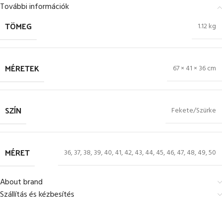
További információk
TÖMEG
1.12 kg
MÉRETEK
67 × 41 × 36 cm
SZÍN
Fekete/Szürke
MÉRET
36
,
37
,
38
,
39
,
40
,
41
,
42
,
43
,
44
,
45
,
46
,
47
,
48
,
49
,
50
About brand
Szállítás és kézbesítés