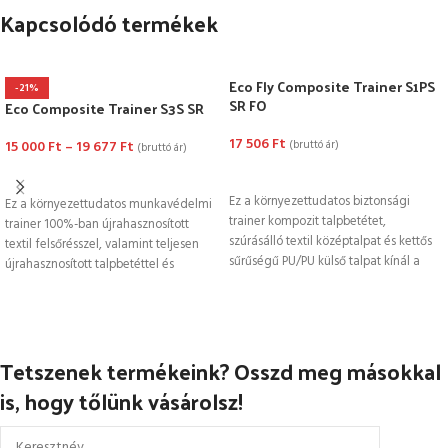
Kapcsolódó termékek
Eco Fly Composite Trainer S1PS
-21%
SR FO
Eco Composite Trainer S3S SR
17 506
Ft
15 000
Ft
–
19 677
Ft
(bruttó ár)
(bruttó ár)
OPCIÓK VÁLASZTÁSA
OPCIÓK VÁLASZTÁSA
Ez a környezettudatos biztonsági
Ez a környezettudatos munkavédelmi
trainer kompozit talpbetétet,
trainer 100%-ban újrahasznosított
szúrásálló textil középtalpat és kettős
textil felsőrésszel, valamint teljesen
sűrűségű PU/PU külső talpat kínál a
újrahasznosított talpbetéttel és
kiváló tapadás
fűzővel rendelkezik. 100%-ban
fémmentes, kompozit talpbetéttel,
Tetszenek termékeink? Osszd meg másokkal
is, hogy tőlünk vásárolsz!