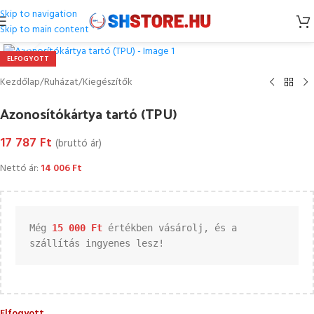
Skip to navigation
Skip to main content
Kattintson a nagyításhoz
ELFOGYOTT
Kezdőlap
/
Ruházat
/
Kiegészítők
Azonosítókártya tartó (TPU)
17 787
Ft
(bruttó ár)
Nettó ár:
14 006
Ft
Még 
15 000 
Ft
 értékben vásárolj, és a 
szállítás ingyenes lesz!
Elfogyott