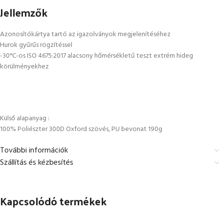
Jellemzők
Azonosítókártya tartó az igazolványok megjelenítéséhez
Hurok gyűrűs rögzítéssel
-30°C-os ISO 4675:2017 alacsony hőmérsékletű teszt extrém hideg
körülményekhez
Külső alapanyag :
100% Poliészter 300D Oxford szövés, PU bevonat 190g
További információk
Szállítás és kézbesítés
Kapcsolódó termékek