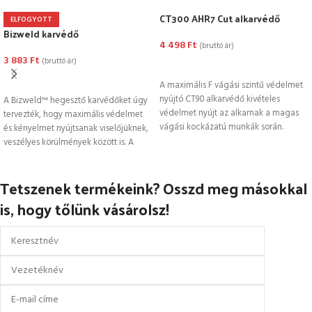
CT300 AHR7 Cut alkarvédő
ELFOGYOTT
Bizweld karvédő
4 498
Ft
(bruttó ár)
3 883
Ft
(bruttó ár)
KOSÁRBA TESZEM
TOVÁBB OLVASOM
A maximális F vágási szintű védelmet
nyújtó CT90 alkarvédő kivételes
A Bizweld™ hegesztő karvédőket úgy
védelmet nyújt az alkarnak a magas
tervezték, hogy maximális védelmet
vágási kockázatú munkák során.
és kényelmet nyújtsanak viselőjüknek,
veszélyes körülmények között is. A
rugalmas mandzsetták
Tetszenek termékeink? Osszd meg másokkal
is, hogy tőlünk vásárolsz!