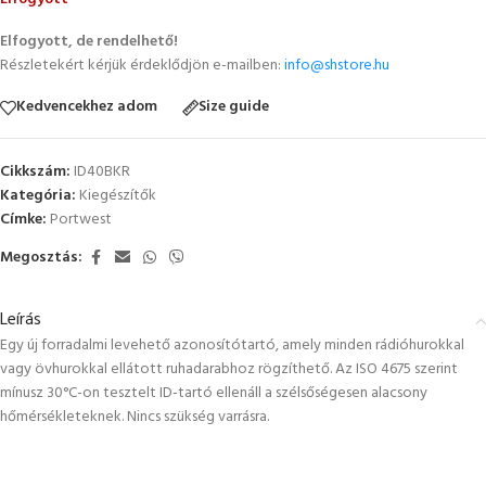
Elfogyott, de rendelhető!
Részletekért kérjük érdeklődjön e-mailben:
info@shstore.hu
Kedvencekhez adom
Size guide
Cikkszám:
ID40BKR
Kategória:
Kiegészítők
Címke:
Portwest
Megosztás:
Leírás
Egy új forradalmi levehető azonosítótartó, amely minden rádióhurokkal
vagy övhurokkal ellátott ruhadarabhoz rögzíthető. Az ISO 4675 szerint
mínusz 30°C-on tesztelt ID-tartó ellenáll a szélsőségesen alacsony
hőmérsékleteknek. Nincs szükség varrásra.