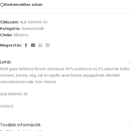
Kedvencekhez adom
Cikkszám:
ALB-564040-43
Kategória:
Gumicsizmák
Címke:
Albatros
Megosztás:
Leírás
Nitril gumi felsőrész Rövid csizmaszár. 95% poliészter és 5% elasztán bélés.
Cement, benzin, olaj, zsír és egyéb savas hatású anyagoknak ellenálló
csúszásmentes talp. Szín: fekete
ALB-564040-36
13900.0
További információk