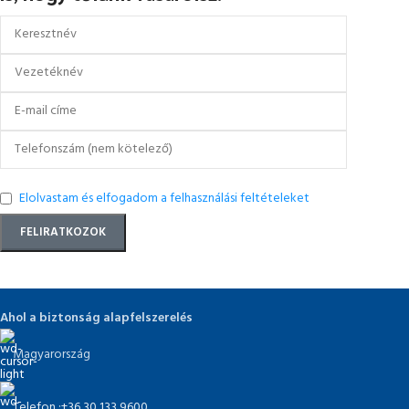
Elolvastam és elfogadom a felhasználási feltételeket
Ahol a biztonság alapfelszerelés
Magyarország
Telefon :+36 30 133 9600