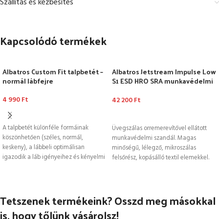
Szállítás és kézbesítés
Kapcsolódó termékek
Albatros Custom Fit talpbetét –
Albatros Jetstream Impulse Low
normál lábfejre
S1 ESD HRO SRA munkavédelmi
szandál
4 990
Ft
42 200
Ft
OPCIÓK VÁLASZTÁSA
OPCIÓK VÁLASZTÁSA
A talpbetét különféle formáinak
Üvegszálas orremerevítővel ellátott
köszönhetően (széles, normál,
munkavédelmi szandál. Magas
keskeny), a lábbeli optimálisan
minőségű, lélegző, mikroszálas
igazodik a láb igényeihez és kényelmi
felsőrész, kopásálló textil elemekkel.
szint jelentősen megnő.
További extrák: ESD, fémmentes,
extrém könnyű súly,
Tetszenek termékeink? Osszd meg másokkal
is, hogy tőlünk vásárolsz!