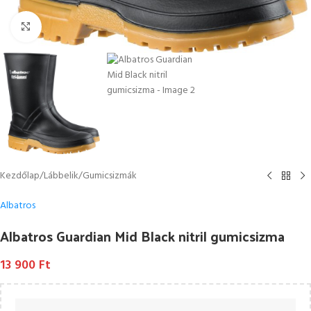
Kattintson a nagyításhoz
Kezdőlap
/
Lábbelik
/
Gumicsizmák
Albatros
Albatros Guardian Mid Black nitril gumicsizma
13 900
Ft