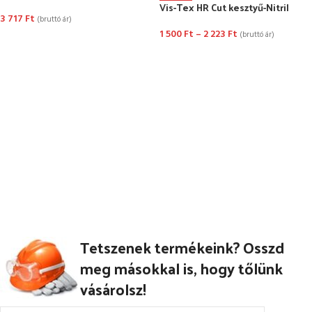
Vis-Tex HR Cut kesztyű-Nitril
3 717
Ft
(bruttó ár)
1 500
Ft
–
2 223
Ft
(bruttó ár)
OPCIÓK VÁLASZTÁSA
OPCIÓK VÁLASZTÁSA
Tetszenek termékeink? Osszd
meg másokkal is, hogy tőlünk
vásárolsz!