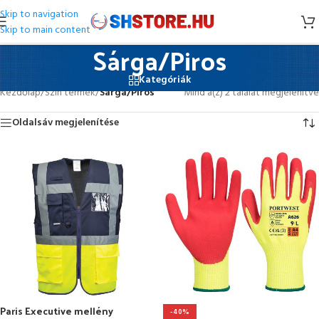
Skip to navigation
Skip to main content
Sárga/Piros
Kategóriák
Kezdőlap
/
Szín termék
/
Sárga/Piros
Mind a(z) 2 találat megjelenítve
Oldalsáv megjelenítése
Paris Executive mellény
-40%