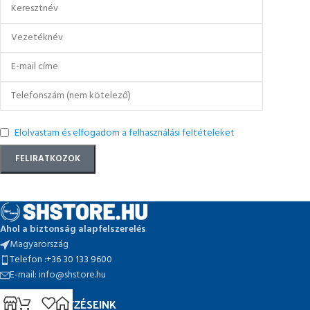
Elolvastam és elfogadom a felhasználási feltételeket
Ahol a biztonság alapfelszerelés
Magyarország
Telefon :+36 30 133 9600
E-mail: info@shstore.hu
ELŐZŐ BEJEGYZÉSEINK