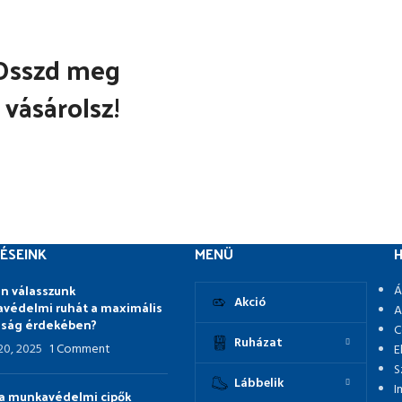
Osszd meg
 vásárolsz!
ÉSEINK
MENÜ
H
n válasszunk
Á
Akció
védelmi ruhát a maximális
A
nság érdekében?
C
Ruházat
 20, 2025
1 Comment
E
S
Lábbelik
I
p a munkavédelmi cipők