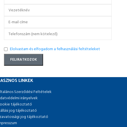
Elolvastam és elfogadom a felhasználási feltételeket
ASZNOS LINKEK
ltalános Szerződési Feltételek
datvédelmi irányelvek
ookie tájékoztató
lállási jog tájékoztató
zavatossági jog tájékoztató
mpresszum