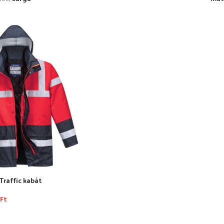
Traffic kabát
6
Ft
TÁSA