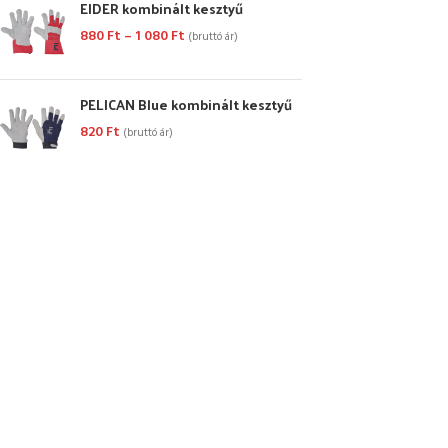
EIDER kombinált kesztyű
880
Ft
–
1 080
Ft
(bruttó ár)
PELICAN Blue kombinált kesztyű
820
Ft
(bruttó ár)