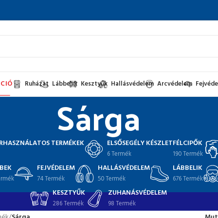
CIÓ
Ruházat
Lábbelik
Kesztyűk
Hallásvédelem
Arcvédelem
Fejvéd
Sárga
RHASZNÁLATOS TERMÉKEK
ELSŐSEGÉLY KÉSZLET
FÉLCIPŐK
6 Termék
190 Termék
BEK
FEJVÉDELEM
HALLÁSVÉDELEM
LÁBBELIK
ermék
74 Termék
50 Termék
676 Termék
KESZTYŰK
ZUHANÁSVÉDELEM
286 Termék
98 Termék
mék
/
Sárga
Mut