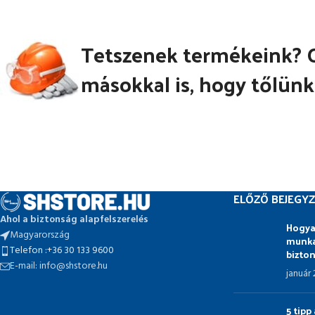
Tetszenek termékeink? 
másokkal is, hogy tőlünk
ELŐZŐ BEJEGYZ
Ahol a biztonság alapfelszerelés
Hogya
Magyarország
munka
Telefon :+36 30 133 9600
bizto
E-mail: info@shstore.hu
január
5 tip