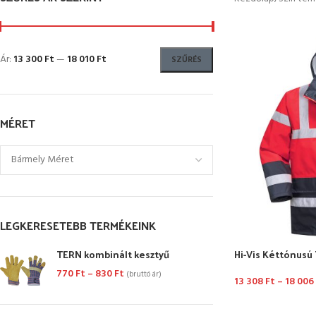
Ár:
13 300 Ft
—
18 010 Ft
SZŰRÉS
MÉRET
LEGKERESETEBB TERMÉKEINK
TERN kombinált kesztyű
Hi-Vis Kéttónusú 
770
Ft
–
830
Ft
(bruttó ár)
13 308
Ft
–
18 00
OPCIÓK VÁLASZ