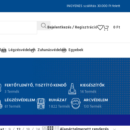
INGYENES szállítás 30.000 Ft felett
Bejelentkezés / Regisztráció
0
Ft
elem
Légzésvédelem
Zuhanásvédelem
Egyebek
FERTŐTLENÍTŐ, TISZTÍTÓ KENDŐ
KIEGÉSZÍTŐK
3 Termék
14 Termék
LÉGZÉSVÉDELEM
RUHÁZAT
ARCVÉDELEM
61 Termék
1 822 Termék
130 Termék
at
9
12
18
24