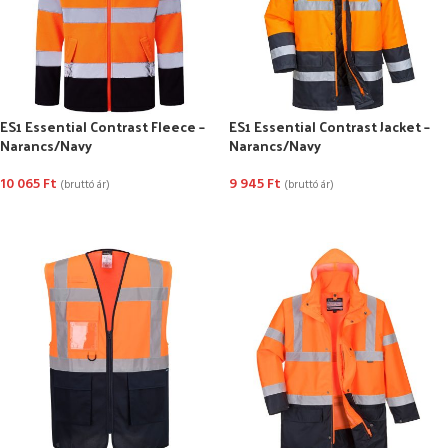
ES1 Essential Contrast Fleece –
ES1 Essential Contrast Jacket –
Narancs/Navy
Narancs/Navy
10 065
Ft
9 945
Ft
(bruttó ár)
(bruttó ár)
OPCIÓK VÁLASZTÁSA
OPCIÓK VÁLASZTÁSA