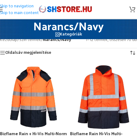
Skip to navigation
Skip to main content
Narancs/Navy
Kategóriák
Kezdőlap
/
Szín termék
/
Narancs/Navy
1–12 termék, összesen 70 db
Oldalsáv megjelenítése
Bizflame Rain + Hi-Vis Multi-Norm
Bizflame Rain Hi-Vis Multi-