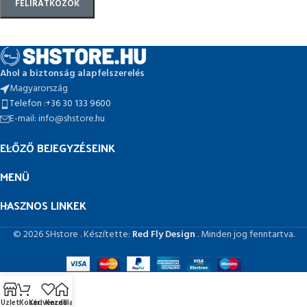
Ahol a biztonság alapfelszerelés
Magyarország
Telefon :+36 30 133 9600
E-mail: info@shstore.hu
ELŐZŐ BEJEGYZÉSEINK
MENÜ
HASZNOS LINKEK
© 2026 SHstore . Készítette:
Red Fly Design
. Minden jog fenntartva.
Üzlet
Kosár
Kedvencek
Kezdőlap