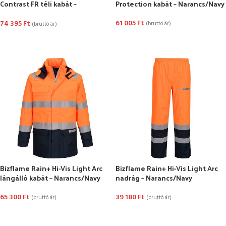
Contrast FR téli kabát –
Protection kabát – Narancs/Navy
Narancs/Navy
61 005
Ft
74 395
Ft
(bruttó ár)
(bruttó ár)
OPCIÓK VÁLASZTÁSA
OPCIÓK VÁLASZTÁSA
Bizflame Rain+ Hi-Vis Light Arc
Bizflame Rain+ Hi-Vis Light Arc
lángálló kabát – Narancs/Navy
nadrág – Narancs/Navy
65 300
Ft
39 180
Ft
(bruttó ár)
(bruttó ár)
OPCIÓK VÁLASZTÁSA
OPCIÓK VÁLASZTÁSA