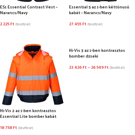
ES1 Essential Contrast Vest –
Essential 5 az 1-ben kéttónusú
Narancs/Navy
kabát – Narancs/Navy
2 225
Ft
27 455
Ft
(bruttó ár)
(bruttó ár)
OPCIÓK VÁLASZTÁSA
OPCIÓK VÁLASZTÁSA
Hi-Vis 3 az 1-ben kontrasztos
bomber dzseki
23 426
Ft
–
26 549
Ft
(bruttó ár)
OPCIÓK VÁLASZTÁSA
Hi-Vis 2 az 1-ben kontrasztos
Essential Lite bomber kabát
18 758
Ft
(bruttó ár)