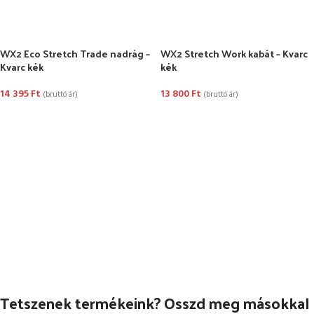
OPCIÓK VÁLASZTÁSA
OPCIÓK VÁLASZTÁSA
WX2 Eco Stretch Trade nadrág –
WX2 Stretch Work kabát – Kvarc
Kvarc kék
kék
14 395
Ft
13 800
Ft
(bruttó ár)
(bruttó ár)
OPCIÓK VÁLASZTÁSA
OPCIÓK VÁLASZTÁSA
Tetszenek termékeink? Osszd meg másokkal