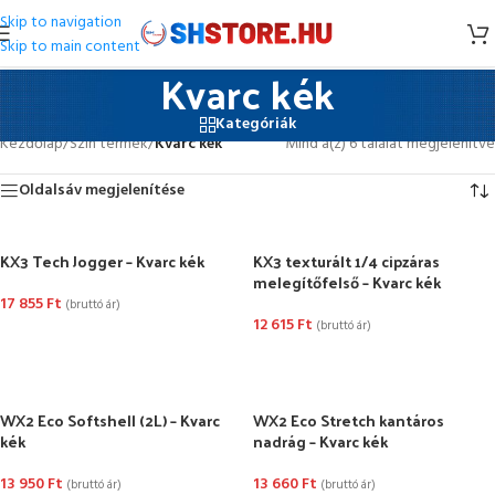
Skip to navigation
Skip to main content
Kvarc kék
Kategóriák
Kezdőlap
/
Szín termék
/
Kvarc kék
Mind a(z) 6 találat megjelenítve
Oldalsáv megjelenítése
KX3 Tech Jogger – Kvarc kék
KX3 texturált 1/4 cipzáras
melegítőfelső – Kvarc kék
17 855
Ft
(bruttó ár)
12 615
Ft
(bruttó ár)
OPCIÓK VÁLASZTÁSA
OPCIÓK VÁLASZTÁSA
WX2 Eco Softshell (2L) – Kvarc
WX2 Eco Stretch kantáros
kék
nadrág – Kvarc kék
13 950
Ft
13 660
Ft
(bruttó ár)
(bruttó ár)