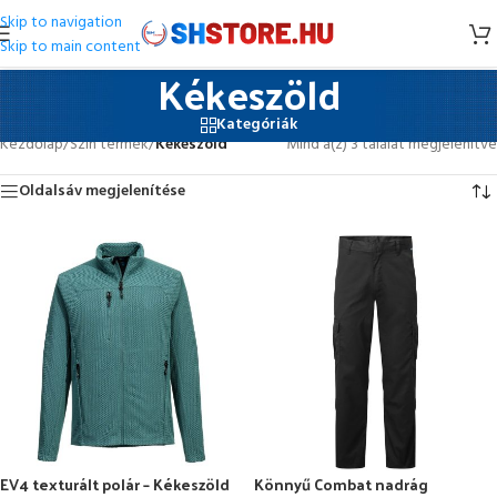
Skip to navigation
Skip to main content
Kékeszöld
Kategóriák
Kezdőlap
/
Szín termék
/
Kékeszöld
Mind a(z) 3 találat megjelenítve
Oldalsáv megjelenítése
EV4 texturált polár – Kékeszöld
Könnyű Combat nadrág