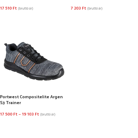
17 510
Ft
7 203
Ft
(bruttó ár)
(bruttó ár)
OPCIÓK VÁLASZTÁSA
OPCIÓK VÁLASZTÁSA
Portwest Compositelite Argen
S3 Trainer
17 500
Ft
–
19 103
Ft
(bruttó ár)
OPCIÓK VÁLASZTÁSA