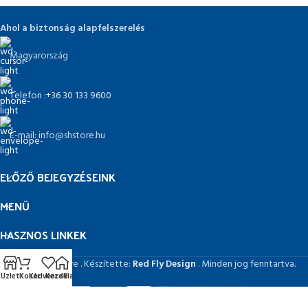
Ahol a biztonság alapfelszerelés
Magyarország
Telefon :+36 30 133 9600
E-mail: info@shstore.hu
ELŐZŐ BEJEGYZÉSEINK
MENÜ
HASZNOS LINKEK
© 2026 SHstore . Készítette:
Red Fly Design
. Minden jog fenntartva.
Üzlet
Kosár
Kedvencek
Kezdőlap