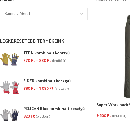
LEGKERESETEBB TERMÉKEINK
TERN kombinált kesztyű
770
Ft
–
830
Ft
(bruttó ár)
EIDER kombinált kesztyű
880
Ft
–
1 080
Ft
(bruttó ár)
Super Work nadrá
PELICAN Blue kombinált kesztyű
9 500
Ft
820
Ft
(bruttó ár)
(bruttó ár)
OPCIÓK VÁLASZ