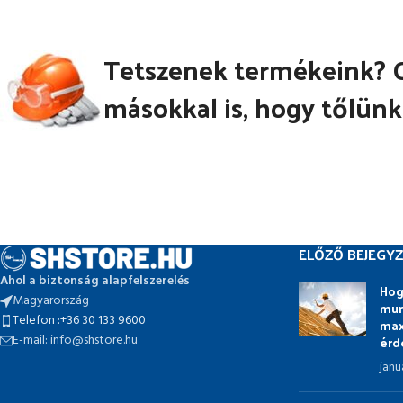
Tetszenek termékeink? 
másokkal is, hogy tőlünk
ELŐZŐ BEJEGYZ
Ahol a biztonság alapfelszerelés
Hog
Magyarország
mun
Telefon :+36 30 133 9600
max
E-mail: info@shstore.hu
érd
janu