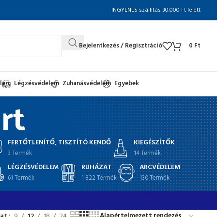
INGYENES szállítás 30.000 Ft felett
Bejelentkezés / Regisztráció
0
Ft
elem
Légzésvédelem
Zuhanásvédelem
Egyebek
rt
FERTŐTLENÍTŐ, TISZTÍTÓ KENDŐ
KIEGÉSZÍTŐK
3 Termék
14 Termék
LÉGZÉSVÉDELEM
RUHÁZAT
ARCVÉDELEM
61 Termék
1 822 Termék
130 Termék
at
9
12
18
24