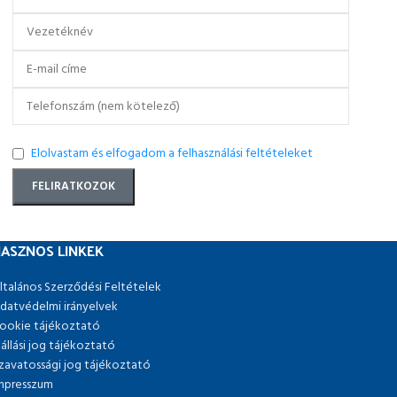
Elolvastam és elfogadom a felhasználási feltételeket
ASZNOS LINKEK
ltalános Szerződési Feltételek
datvédelmi irányelvek
ookie tájékoztató
lállási jog tájékoztató
zavatossági jog tájékoztató
mpresszum