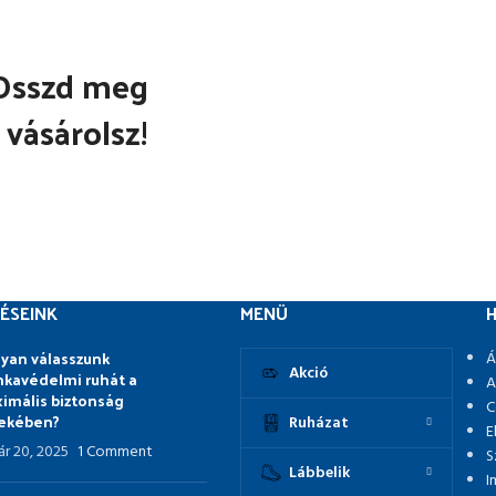
Osszd meg
 vásárolsz!
ÉSEINK
MENÜ
H
yan válasszunk
Á
Akció
kavédelmi ruhát a
A
imális biztonság
C
ekében?
Ruházat
E
ár 20, 2025
1 Comment
S
Lábbelik
I