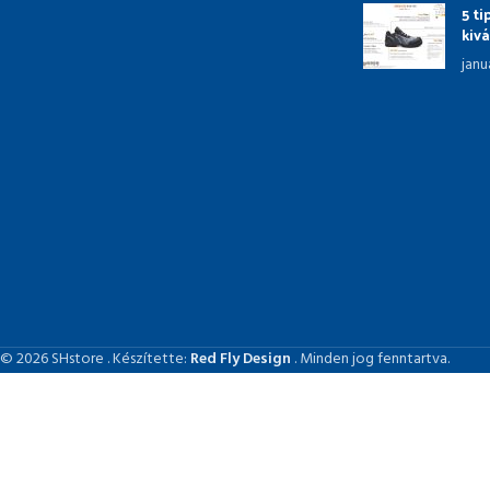
5 t
kiv
janu
© 2026 SHstore . Készítette:
Red Fly Design
. Minden jog fenntartva.