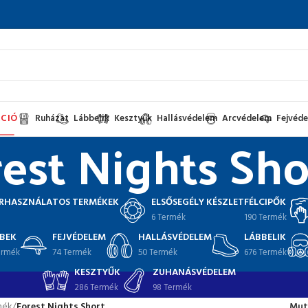
CIÓ
Ruházat
Lábbelik
Kesztyűk
Hallásvédelem
Arcvédelem
Fejvéd
est Nights Sho
RHASZNÁLATOS TERMÉKEK
ELSŐSEGÉLY KÉSZLET
FÉLCIPŐK
6 Termék
190 Termék
BEK
FEJVÉDELEM
HALLÁSVÉDELEM
LÁBBELIK
ermék
74 Termék
50 Termék
676 Termék
KESZTYŰK
ZUHANÁSVÉDELEM
286 Termék
98 Termék
mék
/
Forest Nights Short
Mut