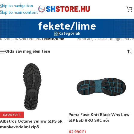
Skip to navigation
Skip to main content
fekete/lime
Kategóriák
Kezdőlap
/
Szín termék
/
fekete/lime
Mind a(z) 2 találat megjelenítve
Oldalsáv megjelenítése
Puma Fuse Knit Black Wns Low
ELFOGYOTT
S1P ESD HRO SRC női
Albatros Octane yellow S1PS SR
munkavédelmi cipő
munkavédelmi cipő
42 990
Ft