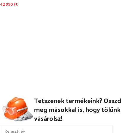
42 990
Ft
OPCIÓK VÁLASZTÁSA
Tetszenek termékeink? Osszd
meg másokkal is, hogy tőlünk
vásárolsz!