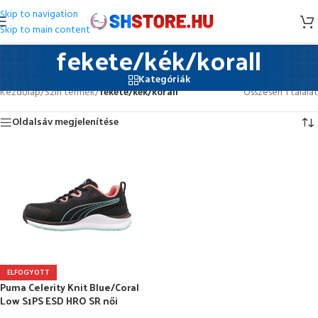
Skip to navigation
Skip to main content
fekete/kék/korall
Kategóriák
Kezdőlap
/
Szín termék
/
fekete/kék/korall
Összesen 1 találat
Oldalsáv megjelenítése
ELFOGYOTT
Puma Celerity Knit Blue/Coral
Low S1PS ESD HRO SR női
munkavédelmi cipő