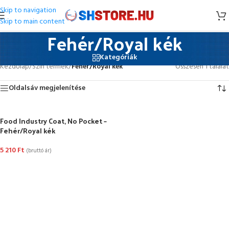
Skip to navigation
Skip to main content
Fehér/Royal kék
Kategóriák
Kezdőlap
/
Szín termék
/
Fehér/Royal kék
Összesen 1 találat
Oldalsáv megjelenítése
Food Industry Coat, No Pocket –
Fehér/Royal kék
5 210
Ft
(bruttó ár)
OPCIÓK VÁLASZTÁSA