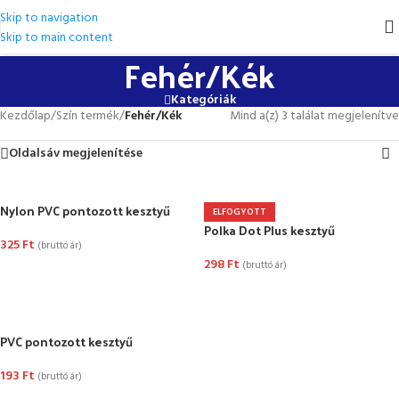
Skip to navigation
Skip to main content
Fehér/Kék
Kategóriák
Kezdőlap
/
Szín termék
/
Fehér/Kék
Mind a(z) 3 találat megjelenítve
Oldalsáv megjelenítése
Nylon PVC pontozott kesztyű
ELFOGYOTT
Polka Dot Plus kesztyű
325
Ft
(bruttó ár)
298
Ft
(bruttó ár)
OPCIÓK VÁLASZTÁSA
OPCIÓK VÁLASZTÁSA
PVC pontozott kesztyű
193
Ft
(bruttó ár)