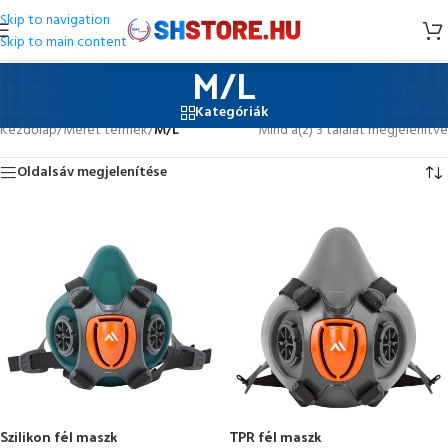
Skip to navigation
Skip to main content
M/L
Kategóriák
Kezdőlap
/
Méret termék
/
M/L
Mind a(z) 3 találat megjelenítve
Oldalsáv megjelenítése
Szilikon fél maszk
TPR fél maszk