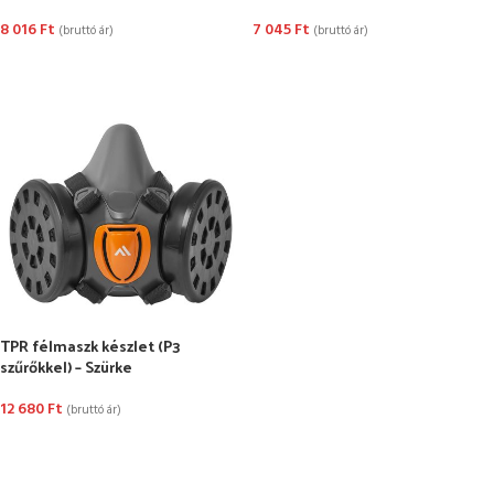
8 016
Ft
7 045
Ft
(bruttó ár)
(bruttó ár)
OPCIÓK VÁLASZTÁSA
OPCIÓK VÁLASZTÁSA
TPR félmaszk készlet (P3
szűrőkkel) – Szürke
12 680
Ft
(bruttó ár)
OPCIÓK VÁLASZTÁSA