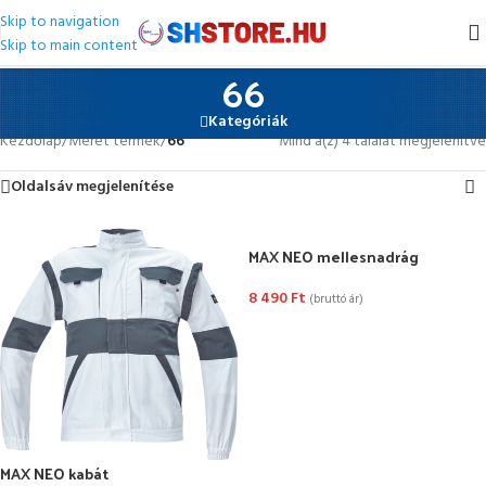
Skip to navigation
Skip to main content
66
Kategóriák
Kezdőlap
/
Méret termék
/
66
Mind a(z) 4 találat megjelenítve
Oldalsáv megjelenítése
MAX NEO mellesnadrág
8 490
Ft
(bruttó ár)
OPCIÓK VÁLASZTÁSA
MAX NEO kabát